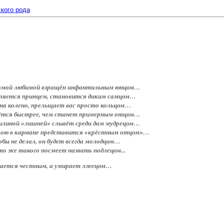
кого рода
амой любимой взращён инфантильным юнцом…
ляется принцем, становится диким самцом…
на колено, прельщает вас просто кольцом…
ётся быстрее, чем станет примерным отцом…
вилиной «лишней» слывёт среди дам мудрецом…
рою в кармане представится «крёстным отцом»…
бы не делал, он будет всегда молодцом…
то же такого посмеет назвать подлецом...
ается честным, а умирает лжецом…