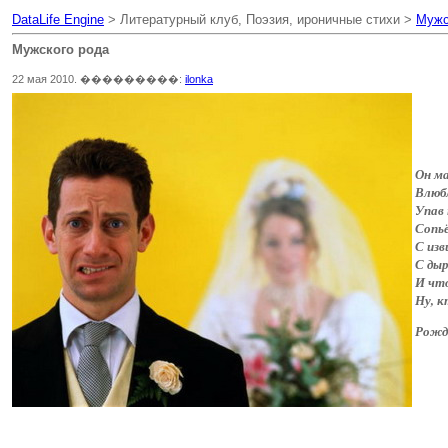
DataLife Engine
> Литературный клуб, Поэзия, ироничные стихи >
Мужс
Мужского рода
22 мая 2010. ���������:
ilonka
Он м
Влюб
Упав 
Сопь
С из
С ды
И что
Ну, к
Рожд