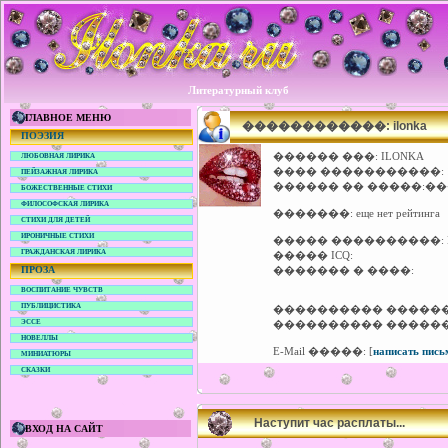
Литературный клуб
ГЛАВНОЕ МЕНЮ
������������: ilonka
ПОЭЗИЯ
������ ���:
ILONKA
ЛЮБОВНАЯ ЛИРИКА
���� �����������:
ПЕЙЗАЖНАЯ ЛИРИКА
������ �� �����:�
БОЖЕСТВЕННЫЕ СТИХИ
ФИЛОСОФСКАЯ ЛИРИКА
�������:
еще нет рейтинга
СТИХИ ДЛЯ ДЕТЕЙ
ИРОНИЧНЫЕ СТИХИ
����� ����������:
ГРАЖДАНСКАЯ ЛИРИКА
����� ICQ:
ПРОЗА
������� � ����:
ВОСПИТАНИЕ ЧУВСТВ
ПУБЛИЦИСТИКА
���������� �����
ЭССЕ
���������� �����
НОВЕЛЛЫ
E-Mail �����:
[
написать пись
МИНИАТЮРЫ
СКАЗКИ
Наступит час расплаты...
ВХОД НА САЙТ