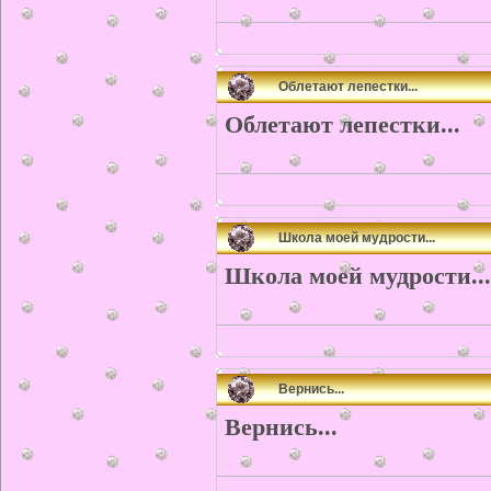
Облетают лепестки...
Облетают лепестки...
Школа моей мудрости...
Школа моей мудрости...
Вернись...
Вернись...