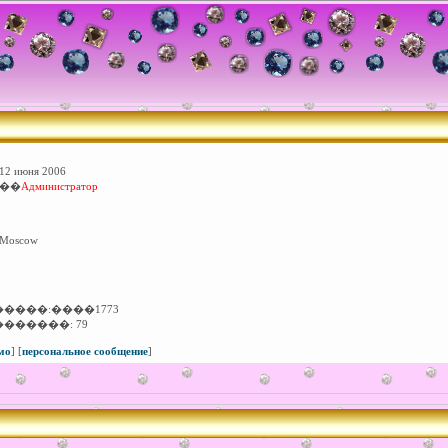
12 июня 2006
���
Администратор
Мoscow
�����:����
1773
�������:
79
мо
]
[
персональное сообщение
]