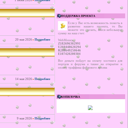
1 июня 2026
Подробнее
ПОДДЕРЖКА ПРОЕКТА
Если у Вас есть возможность помочь в
развитии нашего проекта, то Вы
можете это сделать, внеся небольшую
сумму на наш счет:
20 мая 2026
Подробнее
WebMoney:
Z182696302991
U260448620294
R288649250646
E107420200304
Все деньги пойдут на оплату хостинга для
портала и форума а также на открытие и
оплату траффика файлового архива
14 мая 2026
Подробнее
КОПИЛОЧКА
9 мая 2026
Подробнее