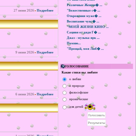
Различные Женщи� ...
27 июня 2026
Подробнее
"Божественные с� ...
Откровения муже� ...
Воспитание чувс� ...
"МОЕЙ ЖИЗНИ КИНО ...
Сациви от дяди Г� ...
Джаз - музыка ярк ...
Помню...
"Прощай, моя Люб� ...
9 июня 2026
Подробнее
ГОЛОСОВАНИЕ
Какие стихи вы любите
о любви
о природе
философские
6 июня 2026
Подробнее
иронические
для детей