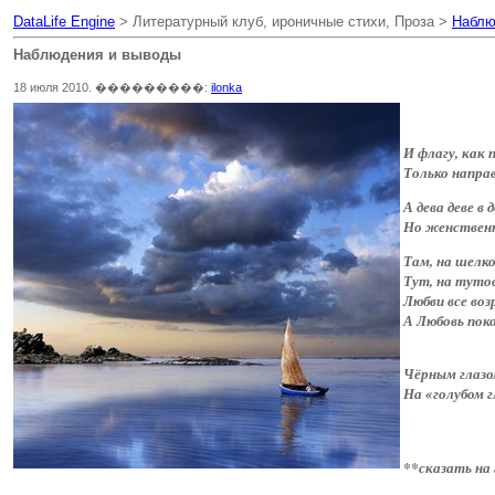
DataLife Engine
> Литературный клуб, ироничные стихи, Проза >
Наблю
Наблюдения и выводы
18 июля 2010. ���������:
ilonka
И флагу, как 
Только напра
А дева деве в
Но женственн
Там, на шелк
Тут, на туто
Любви все во
А Любовь пок
Чёрным глазо
На «голубом 
**сказать на 