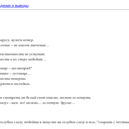
дения и выводы
парусу, нужен ветер.
вление – не имеет значения…
 девственности не уступит.
ость в их споре победит…
овице – шелкопряд?
внике – гусеница…
зрасты покорны.
оряется молодым.
м смотреть на белый свет опасно, можно ослепнуть.
глазу» - вам всё можно… ослепнут другие…
голубом глазу, подойти к кому-то на голубом глазу и т.п.:"соврать с честны