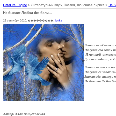
DataLife Engine
> Литературный клуб, Поэзия, любовная лирика >
Не б
Не бывает Любви без боли...
22 сентября 2010. ���������:
ilonka
В волосах её ветка
На губах его запах т
И мечтой оставать
Для него одного, вс
В волосах его кист
На губах её запах 
Знают оба, теперь п
Не бывает Любви бе
Автор: Алла Войцеховская