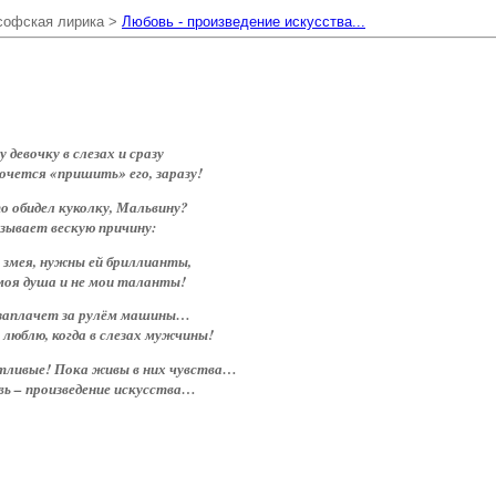
софская лирика >
Любовь - произведение искусства...
 девочку в слезах и сразу
очется «пришить» его, заразу!
о обидел куколку, Мальвину?
зывает вескую причину:
 змея, нужны ей бриллианты,
моя душа и не мои таланты!
 заплачет за рулём машины…
 люблю, когда в слезах мужчины!
тливые! Пока живы в них чувства…
ь – произведение искусства…