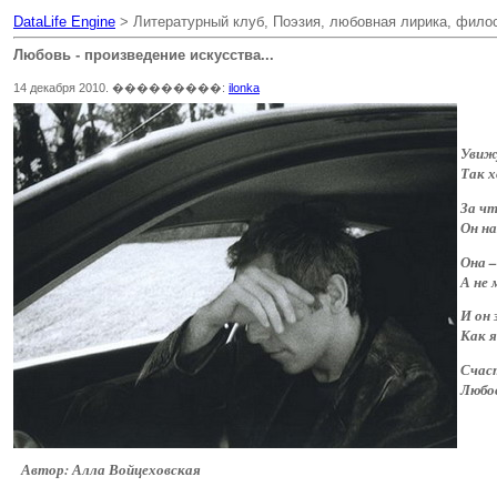
DataLife Engine
> Литературный клуб, Поэзия, любовная лирика, фило
Любовь - произведение искусства...
14 декабря 2010. ���������:
ilonka
Увижу
Так х
За чт
Он на
Она –
А не 
И он
Как я
Счас
Любов
Автор: Алла Войцеховская