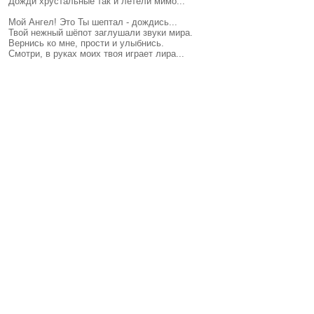
Дожди хрустальные так и летели мимо...
Мой Ангел! Это Ты шептал - дождись...
Твой нежный шёпот заглушали звуки мира.
Вернись ко мне, прости и улыбнись.
Смотри, в руках моих твоя играет лира...