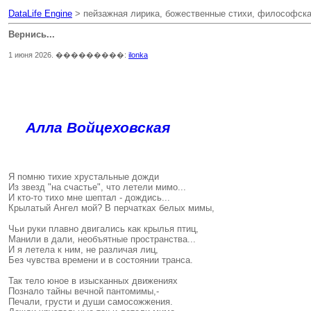
DataLife Engine
> пейзажная лирика, божественные стихи, философска
Вернись...
1 июня 2026. ���������:
ilonka
Алла Войцеховская
Я помню тихие хрустальные дожди
Из звезд "на счастье", что летели мимо...
И кто-то тихо мне шептал - дождись...
Крылатый Ангел мой? В перчатках белых мимы,
Чьи руки плавно двигались как крылья птиц,
Манили в дали, необъятные пространства...
И я летела к ним, не различая лиц,
Без чувства времени и в состоянии транса.
Так тело юное в изысканных движениях
Познало тайны вечной пантомимы,-
Печали, грусти и души самосожжения.