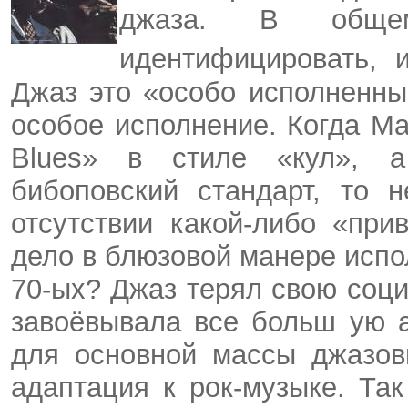
джаза. В общем
идентифицировать, 
Джаз это «особо исполненны
особое исполнение. Когда
Ма
Blues
» в стиле «кул», а
бибоповский
стандарт, то н
отсутствии какой-либо «при
дело в
блюзовой
манере испо
70-ых? Джаз терял свою соци
завоёвывала все больш
ую 
для основной массы джазов
адаптация к рок-музыке. Та