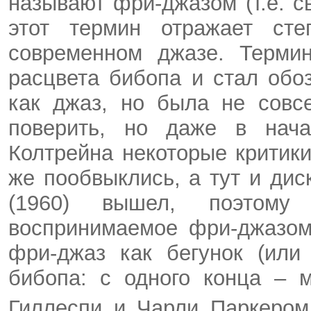
называют
фри-джазом
(т.е. 
этот термин отражает сте
современном джазе. Терм
расцвета
бибопа
и стал обоз
как джаз, но была не совс
поверить, но даже в нача
Колтрейна некоторые критик
же
пообвыклись
, а тут и ди
(1960) вышел, поэтому
воспринимаемое
фри-джазо
фри-джаз
как бегунок (или 
бибопа
: с одного конца – 
Гиллеспи
и Чарли
Паркером