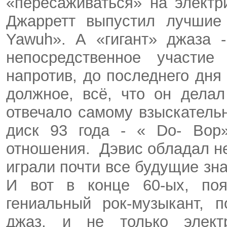
«пересаживаться» на электр
Джарретт
выпустил лучшие
Yawuh
». А «гигант» джаза 
непосредственное участие
напротив, до последнего дня
должное, всё, что он делал
отвечало самому взыскатель
диск 93 года - «
Do
-
Bop
отношения.
Дэвис обладал н
играли почти все будущие зн
И вот в конце 60-ых, по
гениальный рок-музыкант, 
джаз, и не только элект