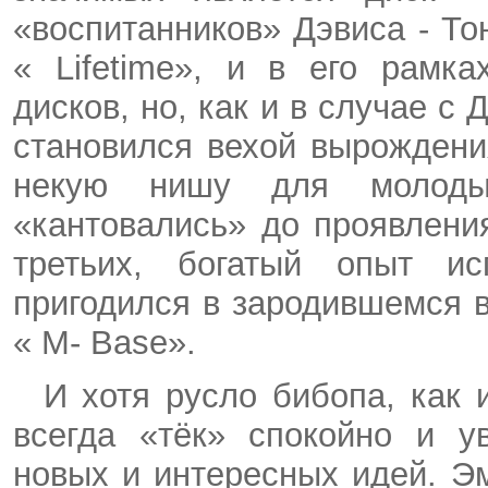
«воспитанников» Дэвиса - То
«
Lifetime
», и в его рамка
дисков, но, как и в случае 
становился вехой вырождени
некую нишу для молоды
«кантовались» до проявлени
третьих, богатый опыт исп
пригодился в зародившемся в
«
M
-
Base
».
И хотя русло
бибопа
, как
всегда «тёк» спокойно и у
новых и интересных идей. 