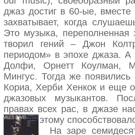
our
music
), своеобразный р
джаз достиг в 60-ые, вместе
захватывает, когда слушаеш
Это музыка, переполненная 
творил гений – Джон Колт
периодом» в эпохе джаза. 
Долфи
,
Орнетт
Коулман
, 
Мингус
. Тогда же появились
Кориа
,
Херби
Хенкок
и еще о
джазовых музыкантов. Пос
правах всех рас, в джазе на
этому способствовало
На заре семидеся