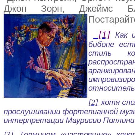
Джон
Зорн
, Джеймс
Б
Постарайт
[1]
Как 
бибопе
ест
стиль кон
распрост
аранжирова
импровиз
относительн
[2]
хотя сло
прослушивании фортепианной музы
интерпретации
Маурисио
Поллини
[3]
Термином «настоящие» хоче