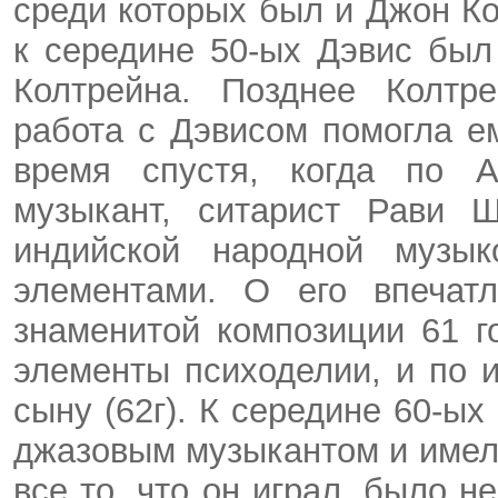
среди которых был и Джон К
к середине 50-ых Дэвис был
Колтрейна. Позднее Колтре
работа с Дэвисом помогла е
время спустя, когда по А
музыкант,
ситарист
Рави
Ш
индийской народной музык
элементами. О его впечат
знаменитой композиции 61 
элементы
психоделии
, и по
сыну (62г). К середине 60-
джазовым музыкантом и имел
все то, что он играл, было 