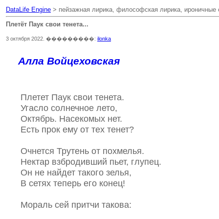
DataLife Engine
> пейзажная лирика, философская лирика, ироничные с
Плетёт Паук свои тенета...
3 октября 2022. ���������:
ilonka
Алла Войцеховская
Плетет Паук свои тенета.
Угасло солнечное лето,
Октябрь. Насекомых нет.
Есть прок ему от тех тенет?
Очнется Трутень от похмелья.
Нектар взбродивший пьет, глупец.
Он не найдет такого зелья,
В сетях теперь его конец!
Мораль сей притчи такова: