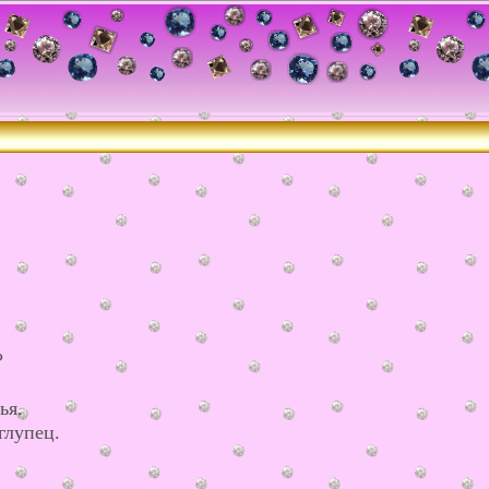
?
ья.
глупец.