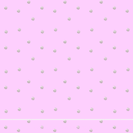
© ilonka.ru 2006 | design by V