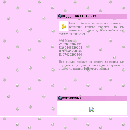
ПОДДЕРЖКА ПРОЕКТА
Если у Вас есть возможность помочь в
развитии нашего проекта, то Вы
можете это сделать, внеся небольшую
сумму на наш счет:
WebMoney:
Z182696302991
U260448620294
R288649250646
E107420200304
Все деньги пойдут на оплату хостинга для
портала и форума а также на открытие и
оплату траффика файлового архива
КОПИЛОЧКА