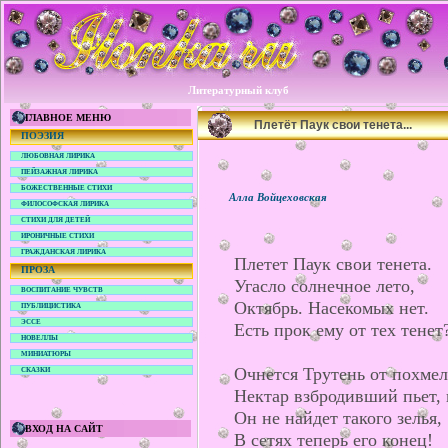
Литературный клуб
ГЛАВНОЕ МЕНЮ
Плетёт Паук свои тенета...
ПОЭЗИЯ
ЛЮБОВНАЯ ЛИРИКА
ПЕЙЗАЖНАЯ ЛИРИКА
БОЖЕСТВЕННЫЕ СТИХИ
Алла Войцеховская
ФИЛОСОФСКАЯ ЛИРИКА
СТИХИ ДЛЯ ДЕТЕЙ
ИРОНИЧНЫЕ СТИХИ
ГРАЖДАНСКАЯ ЛИРИКА
Плетет Паук свои тенета.
ПРОЗА
Угасло солнечное лето,
ВОСПИТАНИЕ ЧУВСТВ
Октябрь. Насекомых нет.
ПУБЛИЦИСТИКА
ЭССЕ
Есть прок ему от тех тенет
НОВЕЛЛЫ
МИНИАТЮРЫ
Очнется Трутень от похмел
СКАЗКИ
Нектар взбродивший пьет, 
Он не найдет такого зелья,
ВХОД НА САЙТ
В сетях теперь его конец!