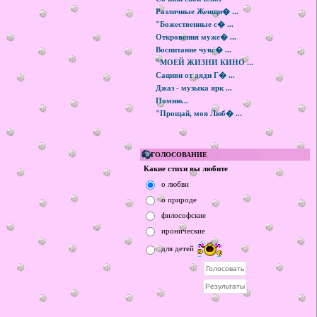
Различные Женщи� ...
"Божественные с� ...
Откровения муже� ...
Воспитание чувс� ...
"МОЕЙ ЖИЗНИ КИНО ...
Сациви от дяди Г� ...
Джаз - музыка ярк ...
Помню...
"Прощай, моя Люб� ...
ГОЛОСОВАНИЕ
Какие стихи вы любите
о любви
о природе
философские
иронические
для детей