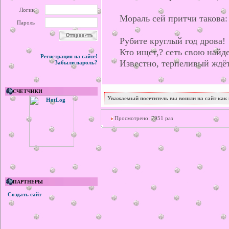
Логин
Мораль сей притчи такова:
Пароль
Рубите круглый год дрова!
Кто ищет,? сеть свою найде
Регистрация на сайте!
Известно, терпеливый ждё
Забыли пароль?
СЧЕТЧИКИ
Уважаемый посетитель вы вошли на сайт как 
Просмотрено: 7951 раз
ПАРТНЕРЫ
Создать сайт