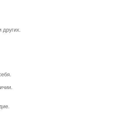
 других.
себя.
ичии.
дие.