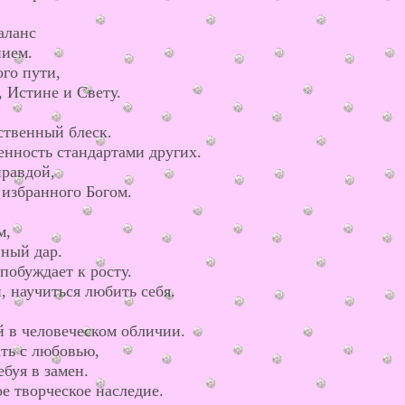
аланс
нием.
го пути,
 Истине и Свету.
ственный блеск.
енность стандартами других.
правдой,
 избранного Богом.
м,
нный дар.
побуждает к росту.
, научиться любить себя.
 в человеческом обличии.
ть с любовью,
ебуя в замен.
е творческое наследие.