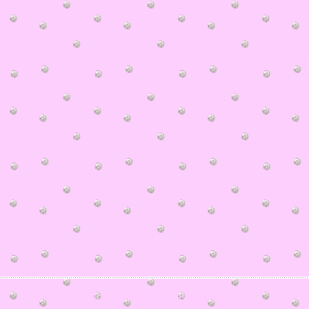
© ilonka.ru 2006 | design by V