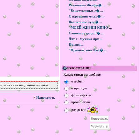
Различные Женщи� ...
"Божественные с� ...
Откровения муже� ...
Воспитание чувс� ...
"МОЕЙ ЖИЗНИ КИНО ...
Сациви от дяди Г� ...
Джаз - музыка ярк ...
Помню...
"Прощай, моя Люб� ...
ГОЛОСОВАНИЕ
Какие стихи вы любите
о любви
йти на сайт под своим именем.
о природе
философские
 декабря 2025
Напечатать
иронические
для детей