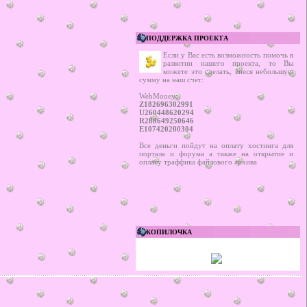
ПОДДЕРЖКА ПРОЕКТА
Если у Вас есть возможность помочь в
развитии нашего проекта, то Вы
можете это сделать, внеся небольшую
сумму на наш счет:
WebMoney:
Z182696302991
U260448620294
R288649250646
E107420200304
Все деньги пойдут на оплату хостинга для
портала и форума а также на открытие и
оплату траффика файлового архива
КОПИЛОЧКА