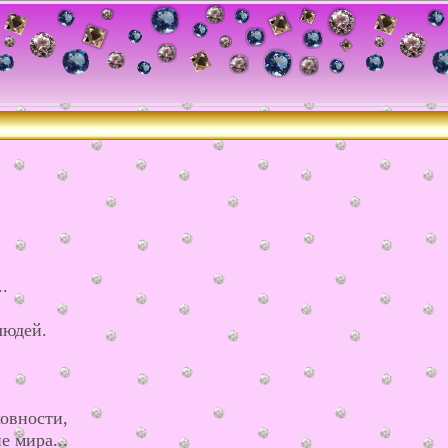
.
людей.
ховности,
е мира...