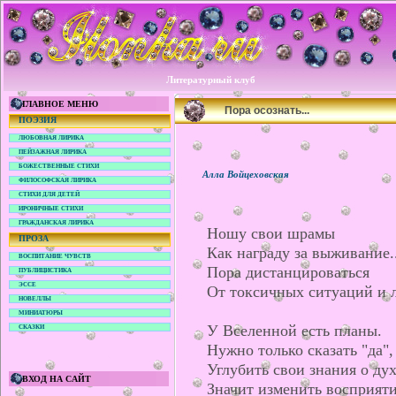
Литературный клуб
ГЛАВНОЕ МЕНЮ
Пора осознать...
ПОЭЗИЯ
ЛЮБОВНАЯ ЛИРИКА
ПЕЙЗАЖНАЯ ЛИРИКА
БОЖЕСТВЕННЫЕ СТИХИ
Алла Войцеховская
ФИЛОСОФСКАЯ ЛИРИКА
СТИХИ ДЛЯ ДЕТЕЙ
ИРОНИЧНЫЕ СТИХИ
ГРАЖДАНСКАЯ ЛИРИКА
Ношу свои шрамы
ПРОЗА
Как награду за выживание..
ВОСПИТАНИЕ ЧУВСТВ
Пора дистанцироваться
ПУБЛИЦИСТИКА
ЭССЕ
От токсичных ситуаций и 
НОВЕЛЛЫ
МИНИАТЮРЫ
У Вселенной есть планы.
СКАЗКИ
Нужно только сказать "да",
Углубить свои знания о ду
ВХОД НА САЙТ
Значит изменить восприяти