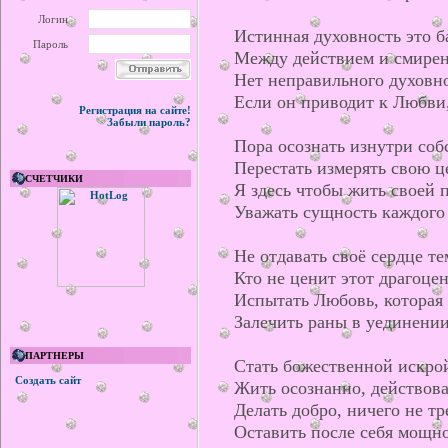
Логин
Истинная духовность это б
Пароль
Между действием и смире
Нет неправильного духовно
Если он приводит к Любви,
Регистрация на сайте!
Забыли пароль?
Пора осознать изнутри соб
Перестать измерять свою ц
СЧЕТЧИКИ
Я здесь чтобы жить своей 
Уважать сущность каждого
Не отдавать своё сердце те
Кто не ценит этот драгоце
Испытать Любовь, которая 
Залечить раны в уединении
ПАРТНЕРЫ
Стать божественной искрой
Создать сайт
Жить осознанно, действова
Делать добро, ничего не тр
Оставить после себя мощно