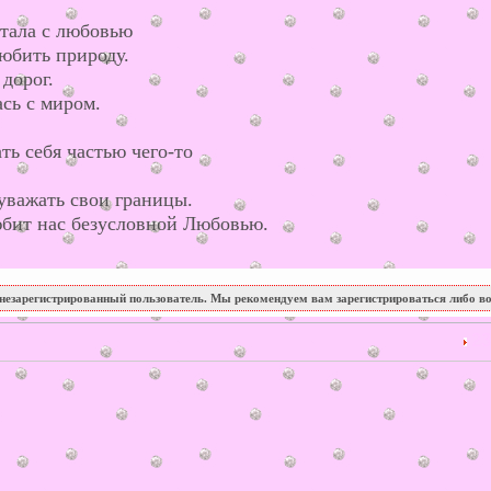
итала с любовью
юбить природу.
дорог.
сь с миром.
ь себя частью чего-то
уважать свои границы.
юбит нас безусловной Любовью.
незарегистрированный пользователь. Мы рекомендуем вам зарегистрироваться либо во
23