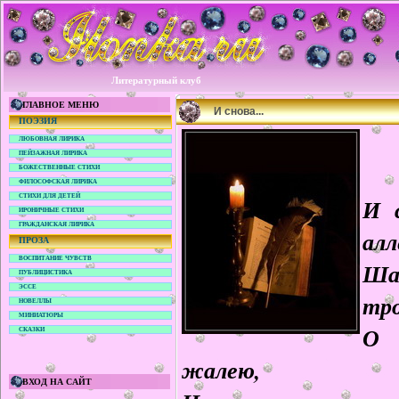
Литературный клуб
ГЛАВНОЕ МЕНЮ
И снова...
ПОЭЗИЯ
ЛЮБОВНАЯ ЛИРИКА
ПЕЙЗАЖНАЯ ЛИРИКА
БОЖЕСТВЕННЫЕ СТИХИ
ФИЛОСОФСКАЯ ЛИРИКА
СТИХИ ДЛЯ ДЕТЕЙ
И 
ИРОНИЧНЫЕ СТИХИ
ГРАЖДАНСКАЯ ЛИРИКА
алл
ПРОЗА
ВОСПИТАНИЕ ЧУВСТВ
Ша
ПУБЛИЦИСТИКА
ЭССЕ
тро
НОВЕЛЛЫ
МИНИАТЮРЫ
О 
СКАЗКИ
жалею,
ВХОД НА САЙТ