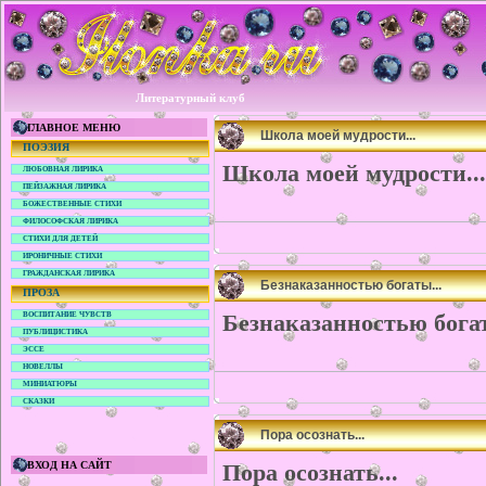
Литературный клуб
ГЛАВНОЕ МЕНЮ
Школа моей мудрости...
ПОЭЗИЯ
Школа моей мудрости...
ЛЮБОВНАЯ ЛИРИКА
ПЕЙЗАЖНАЯ ЛИРИКА
БОЖЕСТВЕННЫЕ СТИХИ
ФИЛОСОФСКАЯ ЛИРИКА
СТИХИ ДЛЯ ДЕТЕЙ
ИРОНИЧНЫЕ СТИХИ
ГРАЖДАНСКАЯ ЛИРИКА
Безнаказанностью богаты...
ПРОЗА
Безнаказанностью богат
ВОСПИТАНИЕ ЧУВСТВ
ПУБЛИЦИСТИКА
ЭССЕ
НОВЕЛЛЫ
МИНИАТЮРЫ
СКАЗКИ
Пора осознать...
ВХОД НА САЙТ
Пора осознать...