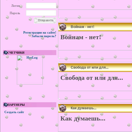
Логин
Пароль
Войнам - нет!
Регистрация на сайте!
Войнам - нет!
Забыли пароль?
СЧЕТЧИКИ
Свобода от или для...
Свобода от или для...
ПАРТНЕРЫ
Как думаешь...
Создать сайт
Как думаешь...