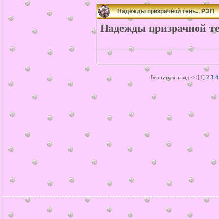
Надежды призрачной тень... РЭП
Надежды призрачной те
Вернуться назад << [1]
2
3
4
© ilonka.