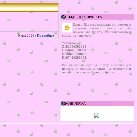
ПОДДЕРЖКА ПРОЕКТА
Если у Вас есть возможность помочь в
развитии нашего проекта, то Вы
можете это сделать, внеся небольшую
9 мая 2026
Подробнее
сумму на наш счет:
WebMoney:
Z182696302991
U260448620294
R288649250646
E107420200304
Все деньги пойдут на оплату хостинга для
портала и форума а также на открытие и
оплату траффика файлового архива
КОПИЛОЧКА