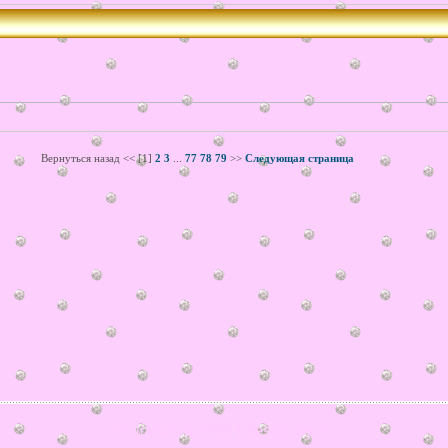
Вернуться назад << [1]
2
3
...
77
78
79
>>
Следующая страница
© ilonka.ru 2006 | design by V