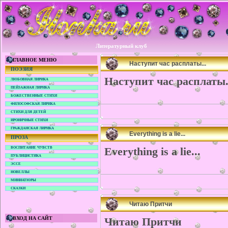
Литературный клуб
ГЛАВНОЕ МЕНЮ
Наступит час расплаты...
ПОЭЗИЯ
Наступит час расплаты.
ЛЮБОВНАЯ ЛИРИКА
ПЕЙЗАЖНАЯ ЛИРИКА
БОЖЕСТВЕННЫЕ СТИХИ
ФИЛОСОФСКАЯ ЛИРИКА
СТИХИ ДЛЯ ДЕТЕЙ
ИРОНИЧНЫЕ СТИХИ
ГРАЖДАНСКАЯ ЛИРИКА
Everything is a lie...
ПРОЗА
Everything is a lie...
ВОСПИТАНИЕ ЧУВСТВ
ПУБЛИЦИСТИКА
ЭССЕ
НОВЕЛЛЫ
МИНИАТЮРЫ
СКАЗКИ
Читаю Притчи
ВХОД НА САЙТ
Читаю Притчи