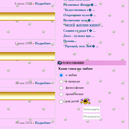
6 июня 2026
Подробнее
Различные Женщи� ...
"Божественные с� ...
Откровения муже� ...
Воспитание чувс� ...
"МОЕЙ ЖИЗНИ КИНО ...
Сациви от дяди Г� ...
Джаз - музыка ярк ...
Помню...
1 июня 2026
Подробнее
"Прощай, моя Люб� ...
ГОЛОСОВАНИЕ
Какие стихи вы любите
о любви
о природе
20 мая 2026
Подробнее
философские
иронические
для детей
14 мая 2026
Подробнее