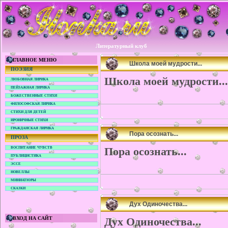
Литературный клуб
ГЛАВНОЕ МЕНЮ
Школа моей мудрости...
ПОЭЗИЯ
Школа моей мудрости...
ЛЮБОВНАЯ ЛИРИКА
ПЕЙЗАЖНАЯ ЛИРИКА
БОЖЕСТВЕННЫЕ СТИХИ
ФИЛОСОФСКАЯ ЛИРИКА
СТИХИ ДЛЯ ДЕТЕЙ
ИРОНИЧНЫЕ СТИХИ
ГРАЖДАНСКАЯ ЛИРИКА
Пора осознать...
ПРОЗА
Пора осознать...
ВОСПИТАНИЕ ЧУВСТВ
ПУБЛИЦИСТИКА
ЭССЕ
НОВЕЛЛЫ
МИНИАТЮРЫ
СКАЗКИ
Дух Одиночества...
ВХОД НА САЙТ
Дух Одиночества...