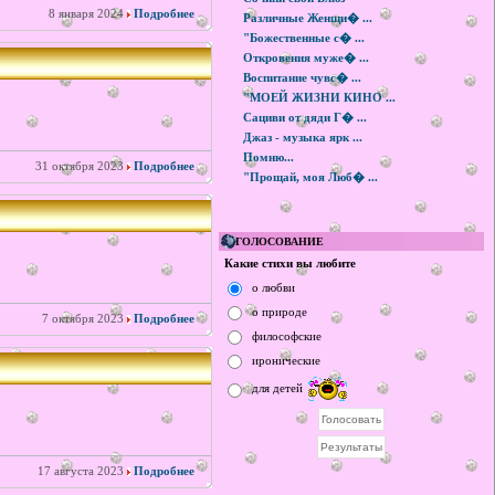
8 января 2024
Подробнее
Различные Женщи� ...
"Божественные с� ...
Откровения муже� ...
Воспитание чувс� ...
"МОЕЙ ЖИЗНИ КИНО ...
Сациви от дяди Г� ...
Джаз - музыка ярк ...
Помню...
31 октября 2023
Подробнее
"Прощай, моя Люб� ...
ГОЛОСОВАНИЕ
Какие стихи вы любите
о любви
о природе
7 октября 2023
Подробнее
философские
иронические
для детей
17 августа 2023
Подробнее