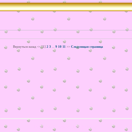
Вернуться назад << [1]
2
3
...
9
10
11
>>
Следующая страница
© ilonka.ru 2006 | design by V