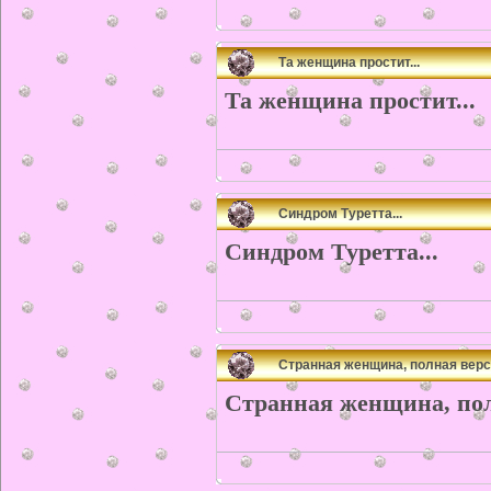
Та женщина простит...
Та женщина простит...
Синдром Туретта...
Синдром Туретта...
Странная женщина, полная вер
Странная женщина, по