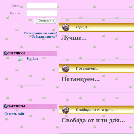
Логин
Пароль
Лучше...
Регистрация на сайте!
Лучше...
Забыли пароль?
СЧЕТЧИКИ
Потанцуем...
Потанцуем...
ПАРТНЕРЫ
Свобода от или для...
Создать сайт
Свобода от или для...