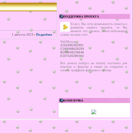
ПОДДЕРЖКА ПРОЕКТА
Если у Вас есть возможность помочь в
развитии нашего проекта, то Вы
можете это сделать, внеся небольшую
1 августа 2023
Подробнее
сумму на наш счет:
WebMoney:
Z182696302991
U260448620294
R288649250646
E107420200304
Все деньги пойдут на оплату хостинга для
портала и форума а также на открытие и
оплату траффика файлового архива
КОПИЛОЧКА