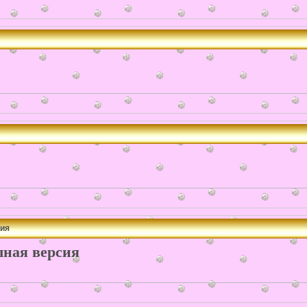
сия
лная версия