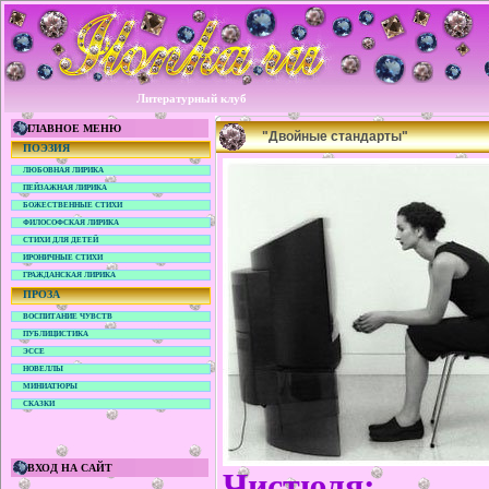
Литературный клуб
ГЛАВНОЕ МЕНЮ
"Двойные стандарты"
ПОЭЗИЯ
ЛЮБОВНАЯ ЛИРИКА
ПЕЙЗАЖНАЯ ЛИРИКА
БОЖЕСТВЕННЫЕ СТИХИ
ФИЛОСОФСКАЯ ЛИРИКА
СТИХИ ДЛЯ ДЕТЕЙ
ИРОНИЧНЫЕ СТИХИ
ГРАЖДАНСКАЯ ЛИРИКА
ПРОЗА
ВОСПИТАНИЕ ЧУВСТВ
ПУБЛИЦИСТИКА
ЭССЕ
НОВЕЛЛЫ
МИНИАТЮРЫ
СКАЗКИ
ВХОД НА САЙТ
Чистюля: