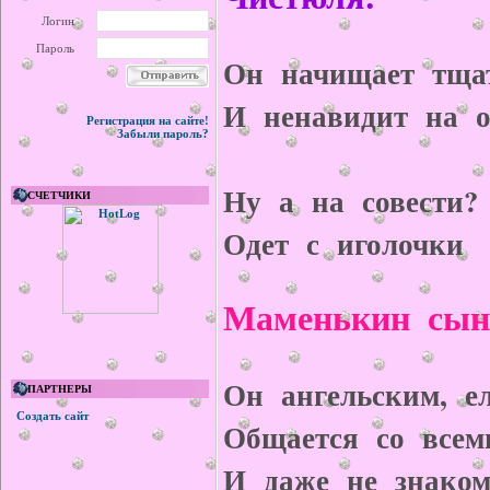
Логин
Пароль
Он начищает тща
И ненавидит на о
Регистрация на сайте!
Забыли пароль?
Ну а на совести?
СЧЕТЧИКИ
Одет с иголочки
Маменькин сын
Он ангельским, е
ПАРТНЕРЫ
Создать сайт
Общается со всем
И даже не знако