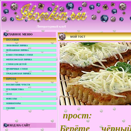
Литературный клуб
ГЛАВНОЕ МЕНЮ
мой тост
ПОЭЗИЯ
ЛЮБОВНАЯ ЛИРИКА
ПЕЙЗАЖНАЯ ЛИРИКА
БОЖЕСТВЕННЫЕ СТИХИ
ФИЛОСОФСКАЯ ЛИРИКА
СТИХИ ДЛЯ ДЕТЕЙ
ИРОНИЧНЫЕ СТИХИ
ГРАЖДАНСКАЯ ЛИРИКА
ПРОЗА
ВОСПИТАНИЕ ЧУВСТВ
ПУБЛИЦИСТИКА
ЭССЕ
НОВЕЛЛЫ
МИНИАТЮРЫ
СКАЗКИ
прост:
Берёте чёрн
ВХОД НА САЙТ