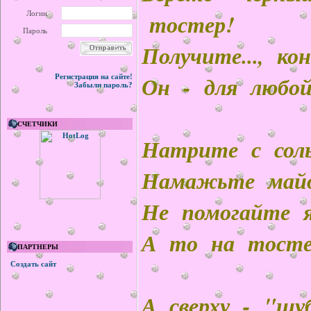
тостер!
Логин
Пароль
Получите..., ко
Он - для любо
Регистрация на сайте!
Забыли пароль?
СЧЕТЧИКИ
Натрите с соль
Намажьте майо
Не помогайте я
А то на тосте
ПАРТНЕРЫ
Создать сайт
А сверху - "шу