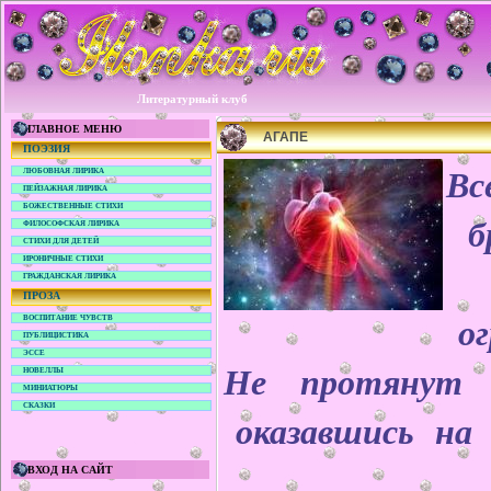
Литературный клуб
ГЛАВНОЕ МЕНЮ
АГАПЕ
ПОЭЗИЯ
В
ЛЮБОВНАЯ ЛИРИКА
ПЕЙЗАЖНАЯ ЛИРИКА
БОЖЕСТВЕННЫЕ СТИХИ
бр
ФИЛОСОФСКАЯ ЛИРИКА
СТИХИ ДЛЯ ДЕТЕЙ
ИРОНИЧНЫЕ СТИХИ
о
ГРАЖДАНСКАЯ ЛИРИКА
ПРОЗА
ог
ВОСПИТАНИЕ ЧУВСТВ
ПУБЛИЦИСТИКА
ЭССЕ
Не протянут р
НОВЕЛЛЫ
МИНИАТЮРЫ
СКАЗКИ
оказавшись на 
ВХОД НА САЙТ