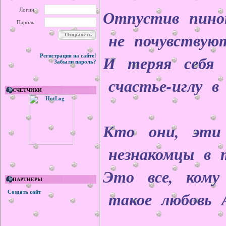
Отпустив пино
Логин
Пароль
не почувствуют
И теряя себя 
Регистрация на сайте!
Забыли пароль?
счастье-иглу в 
СЧЕТЧИКИ
Кто они, эти
незнакомцы в т
Это все, кому
ПАРТНЕРЫ
такое любовь 
Создать сайт