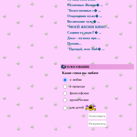
Различные Женщи� ...
"Божественные с� ...
Откровения муже� ...
Воспитание чувс� ...
"МОЕЙ ЖИЗНИ КИНО ...
Сациви от дяди Г� ...
Джаз - музыка ярк ...
Помню...
"Прощай, моя Люб� ...
ГОЛОСОВАНИЕ
Какие стихи вы любите
о любви
о природе
философские
иронические
для детей