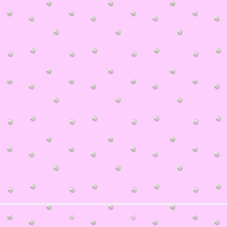
© ilonka.ru 2006 | design by V