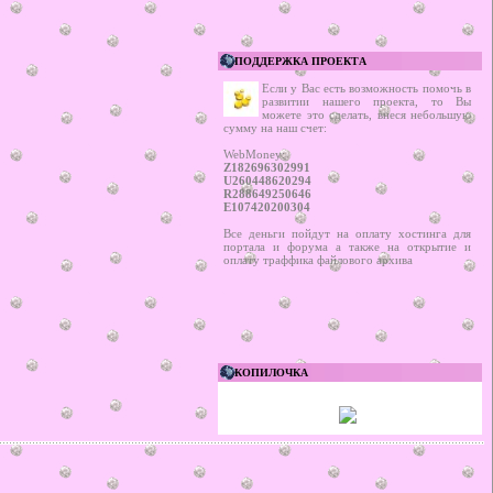
ПОДДЕРЖКА ПРОЕКТА
Если у Вас есть возможность помочь в
развитии нашего проекта, то Вы
можете это сделать, внеся небольшую
сумму на наш счет:
WebMoney:
Z182696302991
U260448620294
R288649250646
E107420200304
Все деньги пойдут на оплату хостинга для
портала и форума а также на открытие и
оплату траффика файлового архива
КОПИЛОЧКА