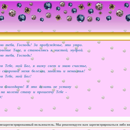
рю тебя, Господь! За пробужденье, это утро.
овение Твое, и становлюсь я чистой, мудрой.
рю тебя, Господь!
ря Тебе, мой Бог, я вижу свет и знаю счастье,
 стороной меня болезни, зависть и ненастья!
ря Тебе, мой Бог!
ря благодарю! Я это делать не устану
на колени стану и прошепчу Тебе -
!
незарегистрированный пользователь. Мы рекомендуем вам зарегистрироваться либо во