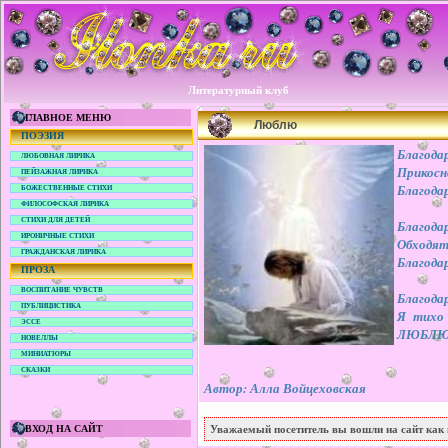
Литературный клуб
ГЛАВНОЕ МЕНЮ
Люблю
ПОЭЗИЯ
Благода
ЛЮБОВНАЯ ЛИРИКА
Прикосн
ПЕЙЗАЖНАЯ ЛИРИКА
Благода
БОЖЕСТВЕННЫЕ СТИХИ
ФИЛОСОФСКАЯ ЛИРИКА
СТИХИ ДЛЯ ДЕТЕЙ
Благода
ИРОНИЧНЫЕ СТИХИ
Обходят
ГРАЖДАНСКАЯ ЛИРИКА
Благода
ПРОЗА
ВОСПИТАНИЕ ЧУВСТВ
Благода
ПУБЛИЦИСТИКА
Я тихо 
ЭССЕ
ЛЮБЛЮ
НОВЕЛЛЫ
МИНИАТЮРЫ
СКАЗКИ
Автор: Алла Войцеховская
ВХОД НА САЙТ
Уважаемый посетитель вы вошли на сайт как 