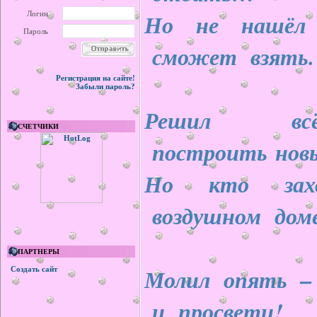
Но не нашёл
Логин
Пароль
сможет взять.
Регистрация на сайте!
Забыли пароль?
Решил всё
СЧЕТЧИКИ
построить нов
Но кто за
воздушном дом
ПАРТНЕРЫ
Молил опять – 
Создать сайт
и просвети!