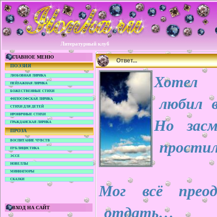
Литературный клуб
ГЛАВНОЕ МЕНЮ
Ответ...
ПОЭЗИЯ
Хотел
ЛЮБОВНАЯ ЛИРИКА
ПЕЙЗАЖНАЯ ЛИРИКА
БОЖЕСТВЕННЫЕ СТИХИ
любил в
ФИЛОСОФСКАЯ ЛИРИКА
СТИХИ ДЛЯ ДЕТЕЙ
ИРОНИЧНЫЕ СТИХИ
Но засм
ГРАЖДАНСКАЯ ЛИРИКА
ПРОЗА
простил
ВОСПИТАНИЕ ЧУВСТВ
ПУБЛИЦИСТИКА
ЭССЕ
НОВЕЛЛЫ
МИНИАТЮРЫ
СКАЗКИ
Мог всё прео
отдать…
ВХОД НА САЙТ