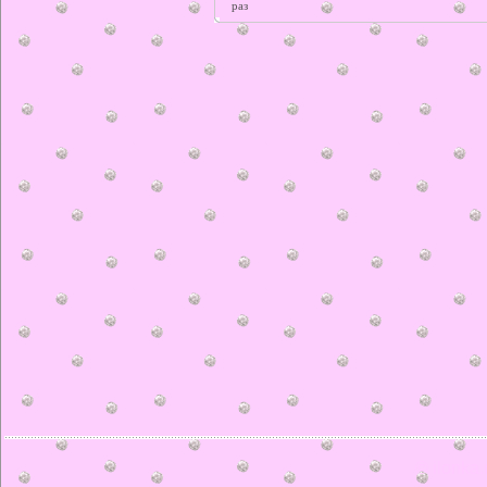
раз
© ilonka.