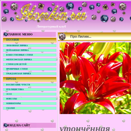
Литературный клуб
ГЛАВНОЕ МЕНЮ
Про Лилии...
ПОЭЗИЯ
ЛЮБОВНАЯ ЛИРИКА
ПЕЙЗАЖНАЯ ЛИРИКА
БОЖЕСТВЕННЫЕ СТИХИ
ФИЛОСОФСКАЯ ЛИРИКА
СТИХИ ДЛЯ ДЕТЕЙ
ИРОНИЧНЫЕ СТИХИ
ГРАЖДАНСКАЯ ЛИРИКА
ПРОЗА
ВОСПИТАНИЕ ЧУВСТВ
ПУБЛИЦИСТИКА
ЭССЕ
НОВЕЛЛЫ
МИНИАТЮРЫ
СКАЗКИ
утончённая 
ВХОД НА САЙТ