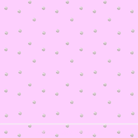
© ilonka.ru 2006 | design by V