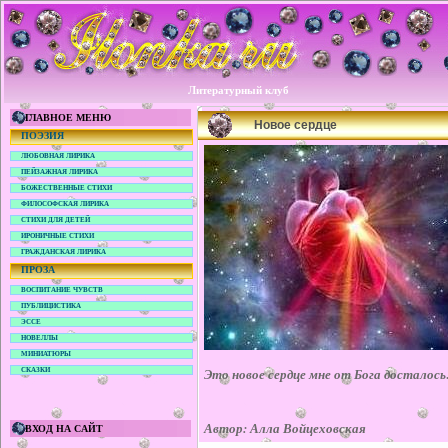
Литературный клуб
ГЛАВНОЕ МЕНЮ
Новое сердце
ПОЭЗИЯ
ЛЮБОВНАЯ ЛИРИКА
ПЕЙЗАЖНАЯ ЛИРИКА
БОЖЕСТВЕННЫЕ СТИХИ
ФИЛОСОФСКАЯ ЛИРИКА
СТИХИ ДЛЯ ДЕТЕЙ
ИРОНИЧНЫЕ СТИХИ
ГРАЖДАНСКАЯ ЛИРИКА
ПРОЗА
ВОСПИТАНИЕ ЧУВСТВ
ПУБЛИЦИСТИКА
ЭССЕ
НОВЕЛЛЫ
МИНИАТЮРЫ
Это новое сердце мне от Бога досталос
СКАЗКИ
Автор: Алла Войцеховская
ВХОД НА САЙТ