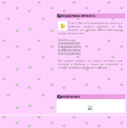
ПОДДЕРЖКА ПРОЕКТА
Если у Вас есть возможность помочь в
развитии нашего проекта, то Вы
можете это сделать, внеся небольшую
сумму на наш счет:
WebMoney:
Z182696302991
U260448620294
R288649250646
E107420200304
Все деньги пойдут на оплату хостинга для
портала и форума а также на открытие и
оплату траффика файлового архива
КОПИЛОЧКА