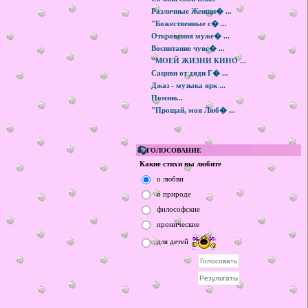
Различные Женщи� ...
"Божественные с� ...
Откровения муже� ...
Воспитание чувс� ...
"МОЕЙ ЖИЗНИ КИНО ...
Сациви от дяди Г� ...
Джаз - музыка ярк ...
Помню...
"Прощай, моя Люб� ...
ГОЛОСОВАНИЕ
Какие стихи вы любите
о любви
о природе
философские
иронические
для детей