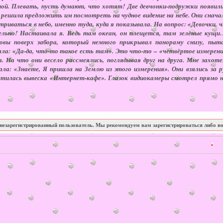
ой. Плевать, пусть думают, что хотят! Две девчонки-подружки появил
о решила предложить им посмотреть на чудное видение на небе. Они снача
риваться в небо, именно туда, куда я показывала. На вопрос: «Девочки,
льно! Настаивала я. Ведь там океан, он плещется, там зелёные кущ
ловы поверх забора, который немного прикрывал панораму снизу, пыт
зала: «Да-да, что-то такое есть там». Это что-то – «четвёртое измерени
. На что они весело рассмеялись, поглядывая друг на друга. Мне захот
ала: «Знаете, Я пришла на Землю из этого измерения». Они взялись за
етилась вывеска «Интернет-кафе». Глазок видиокамеры смотрел прямо на
незарегистрированный пользователь. Мы рекомендуем вам зарегистрироваться либо во
15