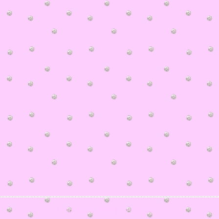
© ilonka.ru 2006 | design by V