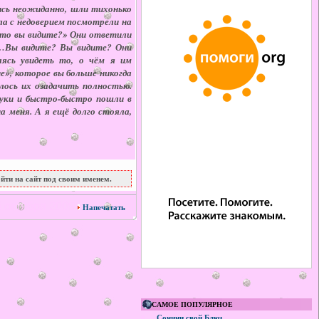
ись неожиданно, шли тихонько
ла с недоверием посмотрели на
 что вы видите?» Они ответили
и…Вы видите? Вы видите? Они
аясь увидеть то, о чём я им
е», которое вы больше никогда
елось их озадачить полностью.
 руки и быстро-быстро пошли в
 меня. А я ещё долго стояла,
йти на сайт под своим именем.
 октября 2009
Напечатать
САМОЕ ПОПУЛЯРНОЕ
Сочини свой Блюз