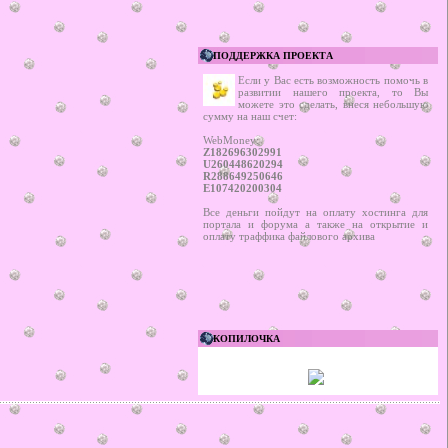
ПОДДЕРЖКА ПРОЕКТА
Если у Вас есть возможность помочь в
развитии нашего проекта, то Вы
можете это сделать, внеся небольшую
сумму на наш счет:
WebMoney:
Z182696302991
U260448620294
R288649250646
E107420200304
Все деньги пойдут на оплату хостинга для
портала и форума а также на открытие и
оплату траффика файлового архива
КОПИЛОЧКА