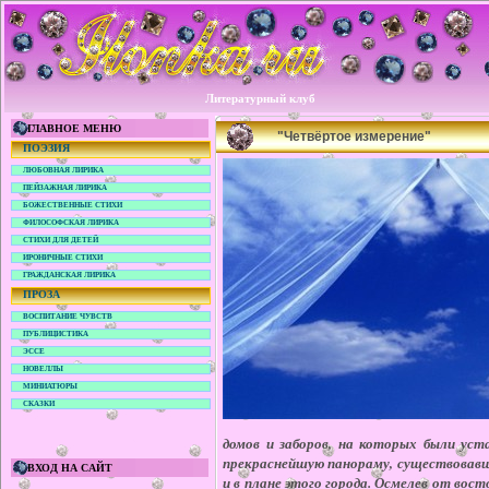
Литературный клуб
ГЛАВНОЕ МЕНЮ
"Четвёртое измерение"
ПОЭЗИЯ
ЛЮБОВНАЯ ЛИРИКА
ПЕЙЗАЖНАЯ ЛИРИКА
БОЖЕСТВЕННЫЕ СТИХИ
ФИЛОСОФСКАЯ ЛИРИКА
СТИХИ ДЛЯ ДЕТЕЙ
ИРОНИЧНЫЕ СТИХИ
ГРАЖДАНСКАЯ ЛИРИКА
ПРОЗА
ВОСПИТАНИЕ ЧУВСТВ
ПУБЛИЦИСТИКА
ЭССЕ
НОВЕЛЛЫ
МИНИАТЮРЫ
СКАЗКИ
домов и заборов, на которых были ус
прекраснейшую панораму, существовавшег
ВХОД НА САЙТ
и в плане этого города. Осмелев от вос