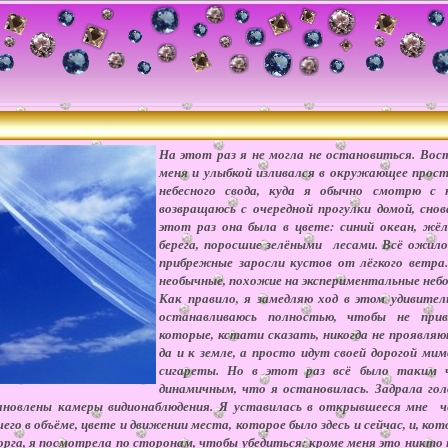
На этот раз я не могла не остановиться. Вос
меня и улыбкой изливался в окружающее прос
небесного свода, куда я обычно смотрю с 
возвращаюсь с очередной прогулки домой, сно
этот раз она была в цвете: синий океан, жё
берега, поросшие зелёными лесами. Всё ожило
прибрежные заросли кустов от лёгкого ветра
необычные, похожие на экспериментальные небо
Как правило, я замедляю ход в этом удивител
останавливаюсь полностью, чтобы не прив
которые, кстати сказать, никогда не проявляют
да и к земле, а просто идут своей дорогой мим
сигареты. Но в этот раз всё было таким ч
динамичным, что я остановилась. Задрала гол
тановлены камеры видионаблюдения. Я уставилась в открывшееся мне ч
о в объёме, цвете и движении места, которое было здесь и сейчас, и, кот
торга, я посмотрела по сторонам, чтобы убедиться: кроме меня это никто 