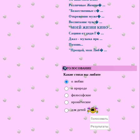
Различные Женщи� ...
"Божественные с� ...
Откровения муже� ...
Воспитание чувс� ...
"МОЕЙ ЖИЗНИ КИНО ...
Сациви от дяди Г� ...
Джаз - музыка ярк ...
Помню...
"Прощай, моя Люб� ...
ГОЛОСОВАНИЕ
Какие стихи вы любите
о любви
о природе
философские
иронические
для детей