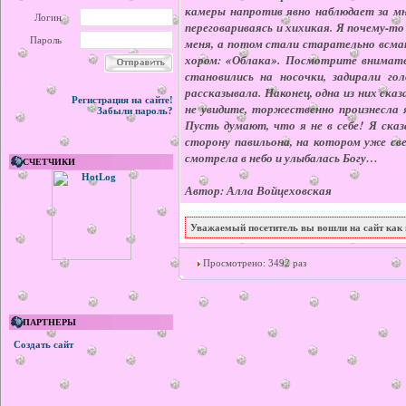
камеры напротив явно наблюдает за мн
Логин
переговариваясь и хихикая. Я почему-т
Пароль
меня, а потом стали старательно всмат
хором: «Облака». Посмотрите внимате
становились на носочки, задирали го
рассказывала. Наконец, одна из них ска
Регистрация на сайте!
не увидите, торжественно произнесла я
Забыли пароль?
Пусть думают, что я не в себе! Я сказ
сторону павильона, на котором уже св
смотрела в небо и улыбалась Богу…
СЧЕТЧИКИ
Автор: Алла Войцеховская
Уважаемый посетитель вы вошли на сайт как 
Просмотрено: 3492 раз
ПАРТНЕРЫ
Создать сайт