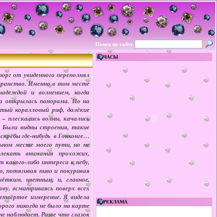
Поиск по сайту
ЧАСЫ
торг от увиденного переполнял
транство. Именно в том месте
надеждой и волнением, когда
ва открылась панорама. Но на
лтый коралловый риф, далёкие
 – плескались волны, качались
. Были видны строения, такие
скрёбы где-нибудь в Гонконге…
ьном месте моего пути, но не
лекать внимания прохожих,
 какого-либо интереса к небу,
о, потягивая пиво и покуривая
ётким, цветным, и, главное,
ову, всматриваясь поверх всех
етвёртое измерение. Я видела
РЕКЛАМА
орого никогда не было на карте
не наблюдает. Разве что глазок