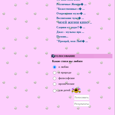
Различные Женщи� ...
"Божественные с� ...
Откровения муже� ...
Воспитание чувс� ...
"МОЕЙ ЖИЗНИ КИНО ...
Сациви от дяди Г� ...
Джаз - музыка ярк ...
Помню...
"Прощай, моя Люб� ...
ГОЛОСОВАНИЕ
Какие стихи вы любите
о любви
о природе
философские
иронические
для детей