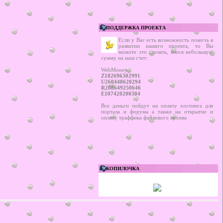
ПОДДЕРЖКА ПРОЕКТА
Если у Вас есть возможность помочь в
развитии нашего проекта, то Вы
можете это сделать, внеся небольшую
сумму на наш счет:
WebMoney:
Z182696302991
U260448620294
R288649250646
E107420200304
Все деньги пойдут на оплату хостинга для
портала и форума а также на открытие и
оплату траффика файлового архива
КОПИЛОЧКА