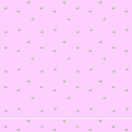
© ilonka.ru 2006 | design by V