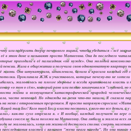
чту или подёргать дверцу почтового ящика, чтобы убедиться – всё закрыт
её в этом доме и называют просто Матвеевна. Она до последнего читала б
оторые приходили в её палисадник «по нужде». Она молодой комсомолкой
мой пенсии. Жила в общежитии и получила свою однокомнатную квартиру п
ё жизни. Она штукатурила, шпаклевала, белила и красила каждый год св
 потолки. Проклинала ЖЭК и участкового, которые почему-то не хотели 
ыбалась, жаловалась на плохое здоровье и всегда критиковала власть 
зговор «о том о сём», который рано или поздно заканчивался "глубокой, н
ивости жизни и возмущением катастрофической природой человеческог
ала, часто невпопад. Но однажды на меня что-то нашло. Я сказала пар
 на меня с откровенным презрением. Я просто напрямую спросила: «Матвее
Какой там Бог! Кого твой Бог у власти поставил, у кого-то все деньги, а у
али»,- как-то сухо отрезала я. « И вообще, каждый получает по вере св
абушка совсем не была похожа на Матвеевну. Она любила и жалела всех лю
икогда не жаловалась, хотя от жизни ей досталось сполна: смерть маленьк
 преследования властей с ярлыком "жена врага народа". Но она никого 