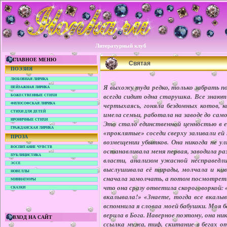
Литературный клуб
ГЛАВНОЕ МЕНЮ
Святая
ПОЭЗИЯ
ЛЮБОВНАЯ ЛИРИКА
Я выхожу туда редко, только забрать по
ПЕЙЗАЖНАЯ ЛИРИКА
всегда сидит одна старушка. Все знают 
БОЖЕСТВЕННЫЕ СТИХИ
чертыхаясь, гоняла бездомных котов, к
ФИЛОСОФСКАЯ ЛИРИКА
СТИХИ ДЛЯ ДЕТЕЙ
имела семьи, работала на заводе до са
ИРОНИЧНЫЕ СТИХИ
Это стало единственной ценностью в е
ГРАЖДАНСКАЯ ЛИРИКА
«проклятые» соседи сверху заливали ей
ПРОЗА
возмещении убытков. Она никогда не ул
ВОСПИТАНИЕ ЧУВСТВ
останавливала меня первая, заводила ра
ПУБЛИЦИСТИКА
власти, анализом ужасной несправедл
ЭССЕ
выслушивала её тирады, молчала и кив
НОВЕЛЛЫ
сначала замолчать, а потом посмотреть
МИНИАТЮРЫ
что она сразу ответила скороговоркой: «
СКАЗКИ
вкалывала!» «Знаете, тогда все вкалыв
вспомнила я словаа моей бабушки. Моя б
верила в Бога. Наверное поэтому, она н
ВХОД НА САЙТ
ссылка мужа, тиф, скитание в бегах от