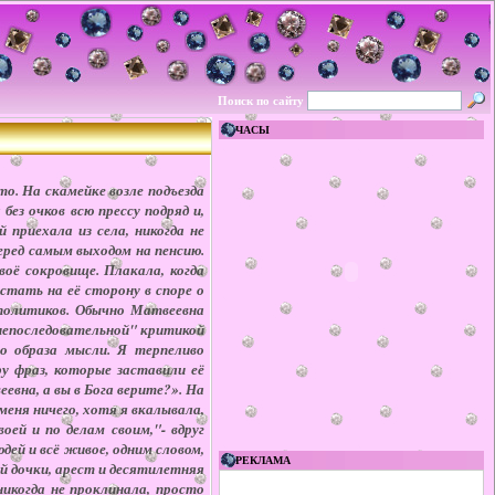
Поиск по сайту
ЧАСЫ
о. На скамейке возле подъезда
ез очков всю прессу подряд и,
 приехала из села, никогда не
еред самым выходом на пенсию.
оё сокровище. Плакала, когда
стать на её сторону в споре о
и политиков. Обычно Матвеевна
о непоследовательной" критикой
о образа мысли. Я терпеливо
у фраз, которые заставили её
вна, а вы в Бога верите?». На
 меня ничего, хотя я вкалывала,
оей и по делам своим,"- вдруг
дей и всё живое, одним словом,
РЕКЛАМА
ой дочки, арест и десятилетняя
никогда не проклинала, просто