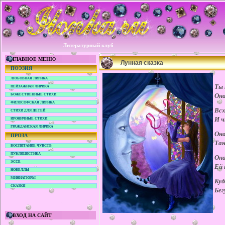
Литературный клуб
ГЛАВНОЕ МЕНЮ
Лунная сказка
ПОЭЗИЯ
ЛЮБОВНАЯ ЛИРИКА
Ты 
ПЕЙЗАЖНАЯ ЛИРИКА
Она
БОЖЕСТВЕННЫЕ СТИХИ
ФИЛОСОФСКАЯ ЛИРИКА
Всх
СТИХИ ДЛЯ ДЕТЕЙ
И ч
ИРОНИЧНЫЕ СТИХИ
ГРАЖДАНСКАЯ ЛИРИКА
Она
ПРОЗА
Тан
ВОСПИТАНИЕ ЧУВСТВ
ПУБЛИЦИСТИКА
Она
ЭССЕ
Ей 
НОВЕЛЛЫ
МИНИАТЮРЫ
Куд
СКАЗКИ
Бег
ВХОД НА САЙТ