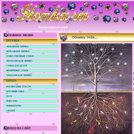
Литературный клуб
ГЛАВНОЕ МЕНЮ
Обниму тебя...
ПОЭЗИЯ
ЛЮБОВНАЯ ЛИРИКА
ПЕЙЗАЖНАЯ ЛИРИКА
БОЖЕСТВЕННЫЕ СТИХИ
ФИЛОСОФСКАЯ ЛИРИКА
СТИХИ ДЛЯ ДЕТЕЙ
ИРОНИЧНЫЕ СТИХИ
ГРАЖДАНСКАЯ ЛИРИКА
ПРОЗА
ВОСПИТАНИЕ ЧУВСТВ
ПУБЛИЦИСТИКА
ЭССЕ
НОВЕЛЛЫ
МИНИАТЮРЫ
СКАЗКИ
ВХОД НА САЙТ