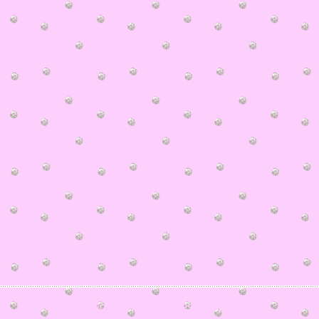
© ilonka.ru 2006 | design by V