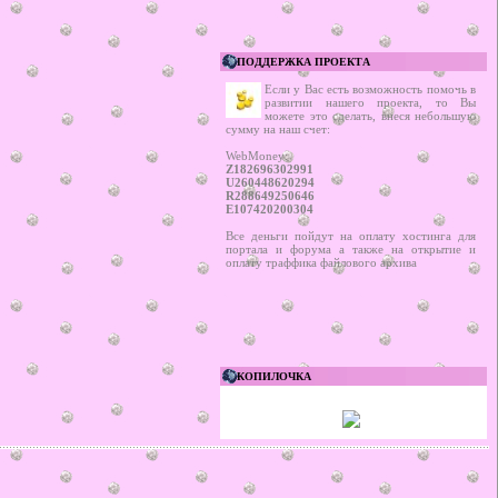
ПОДДЕРЖКА ПРОЕКТА
Если у Вас есть возможность помочь в
развитии нашего проекта, то Вы
можете это сделать, внеся небольшую
сумму на наш счет:
WebMoney:
Z182696302991
U260448620294
R288649250646
E107420200304
Все деньги пойдут на оплату хостинга для
портала и форума а также на открытие и
оплату траффика файлового архива
КОПИЛОЧКА