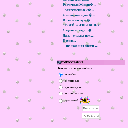
Различные Женщи� ...
"Божественные с� ...
Откровения муже� ...
Воспитание чувс� ...
"МОЕЙ ЖИЗНИ КИНО ...
Сациви от дяди Г� ...
Джаз - музыка ярк ...
Помню...
"Прощай, моя Люб� ...
ГОЛОСОВАНИЕ
Какие стихи вы любите
о любви
о природе
философские
иронические
для детей