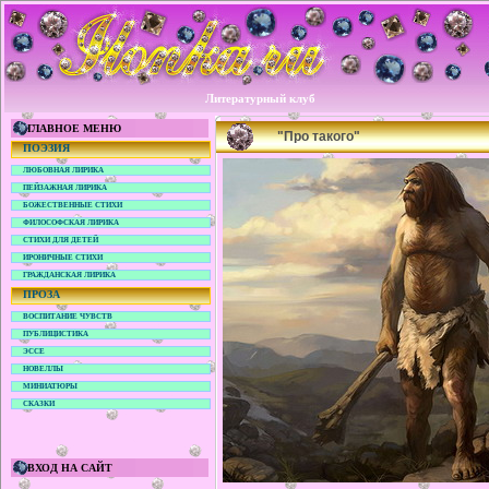
Литературный клуб
ГЛАВНОЕ МЕНЮ
"Про такого"
ПОЭЗИЯ
ЛЮБОВНАЯ ЛИРИКА
ПЕЙЗАЖНАЯ ЛИРИКА
БОЖЕСТВЕННЫЕ СТИХИ
ФИЛОСОФСКАЯ ЛИРИКА
СТИХИ ДЛЯ ДЕТЕЙ
ИРОНИЧНЫЕ СТИХИ
ГРАЖДАНСКАЯ ЛИРИКА
ПРОЗА
ВОСПИТАНИЕ ЧУВСТВ
ПУБЛИЦИСТИКА
ЭССЕ
НОВЕЛЛЫ
МИНИАТЮРЫ
СКАЗКИ
ВХОД НА САЙТ