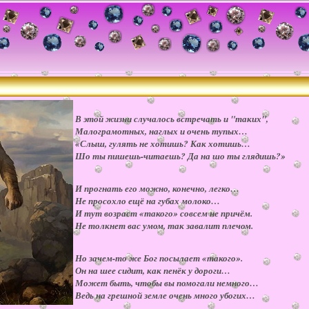
В этой жизни случалось встречать и "таких",
Малограмотных, наглых и очень тупых…
«Слыш, гулять не хотишь? Как хотишь…
Шо ты пишешь-читаешь? Да на шо ты глядишь?»
И прогнать его можно, конечно, легко…
Не просохло ещё на губах молоко…
И тут возраст «такого» совсем не причём.
Не толкнет вас умом, так завалит плечом.
Но зачем-то же Бог посылает «такого».
Он на шее сидит, как пенёк у дороги…
Может быть, чтобы вы помогали немного…
Ведь на грешной земле очень много убогих…