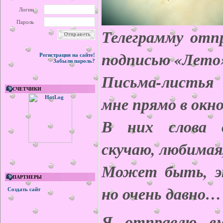
Логин
Пароль
Телеграмму отп
подписью «Лето
Регистрация на сайте!
Забыли пароль?
Письма-листья 
СЧЕТЧИКИ
мне прямо в ок
В них слова 
скучаю, любимая
Может быть, э
ПАРТНЕРЫ
но очень давно…
Создать сайт
Я отправлю ем