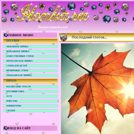
Литературный клуб
ГЛАВНОЕ МЕНЮ
Последний глоток...
ПОЭЗИЯ
ЛЮБОВНАЯ ЛИРИКА
ПЕЙЗАЖНАЯ ЛИРИКА
БОЖЕСТВЕННЫЕ СТИХИ
ФИЛОСОФСКАЯ ЛИРИКА
СТИХИ ДЛЯ ДЕТЕЙ
ИРОНИЧНЫЕ СТИХИ
ГРАЖДАНСКАЯ ЛИРИКА
ПРОЗА
ВОСПИТАНИЕ ЧУВСТВ
ПУБЛИЦИСТИКА
ЭССЕ
НОВЕЛЛЫ
МИНИАТЮРЫ
СКАЗКИ
ВХОД НА САЙТ