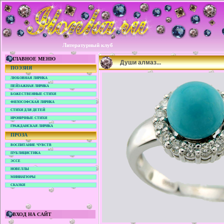
Литературный клуб
ГЛАВНОЕ МЕНЮ
Души алмаз...
ПОЭЗИЯ
ЛЮБОВНАЯ ЛИРИКА
ПЕЙЗАЖНАЯ ЛИРИКА
БОЖЕСТВЕННЫЕ СТИХИ
ФИЛОСОФСКАЯ ЛИРИКА
СТИХИ ДЛЯ ДЕТЕЙ
ИРОНИЧНЫЕ СТИХИ
ГРАЖДАНСКАЯ ЛИРИКА
ПРОЗА
ВОСПИТАНИЕ ЧУВСТВ
ПУБЛИЦИСТИКА
ЭССЕ
НОВЕЛЛЫ
МИНИАТЮРЫ
СКАЗКИ
ВХОД НА САЙТ