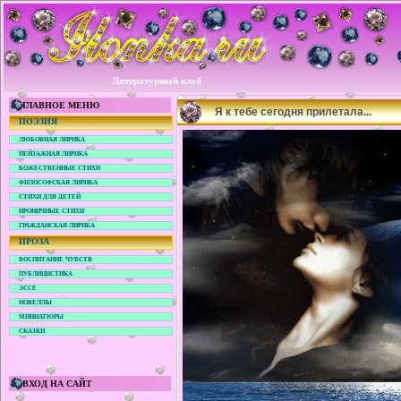
Литературный клуб
ГЛАВНОЕ МЕНЮ
Я к тебе сегодня прилетала...
ПОЭЗИЯ
ЛЮБОВНАЯ ЛИРИКА
ПЕЙЗАЖНАЯ ЛИРИКА
БОЖЕСТВЕННЫЕ СТИХИ
ФИЛОСОФСКАЯ ЛИРИКА
СТИХИ ДЛЯ ДЕТЕЙ
ИРОНИЧНЫЕ СТИХИ
ГРАЖДАНСКАЯ ЛИРИКА
ПРОЗА
ВОСПИТАНИЕ ЧУВСТВ
ПУБЛИЦИСТИКА
ЭССЕ
НОВЕЛЛЫ
МИНИАТЮРЫ
СКАЗКИ
ВХОД НА САЙТ