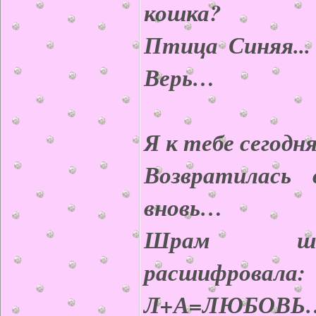
кошка?
Птица Синяя...
Верь…
Я к тебе сегод
Возвратилась
вновь…
Шрам ше
расшифровала:
Л+А=ЛЮБОВЬ