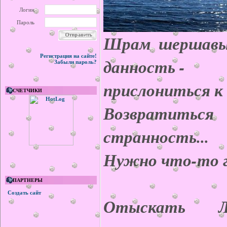
Логин
Пароль
Шрам шершавый
Регистрация на сайте!
данность -
Забыли пароль?
прислониться к
СЧЕТЧИКИ
Возвратиться
странность...
Нужно что-то 
ПАРТНЕРЫ
Создать сайт
Отыскать Л