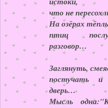
истоки,
что не пересохл
На озёрах тёпл
птиц посл
разговор…
Заглянуть, смея
постучать и
дверь…
Мысль одна:"