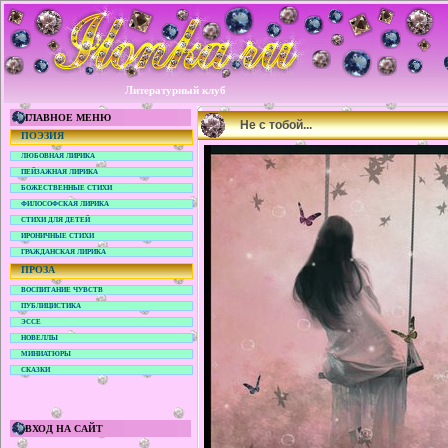
Литературный клуб
ГЛАВНОЕ МЕНЮ
Не с тобой...
ПОЭЗИЯ
ЛЮБОВНАЯ ЛИРИКА
ПЕЙЗАЖНАЯ ЛИРИКА
БОЖЕСТВЕННЫЕ СТИХИ
ФИЛОСОФСКАЯ ЛИРИКА
СТИХИ ДЛЯ ДЕТЕЙ
ИРОНИЧНЫЕ СТИХИ
ГРАЖДАНСКАЯ ЛИРИКА
ПРОЗА
ВОСПИТАНИЕ ЧУВСТВ
ПУБЛИЦИСТИКА
ЭССЕ
НОВЕЛЛЫ
МИНИАТЮРЫ
СКАЗКИ
ВХОД НА САЙТ