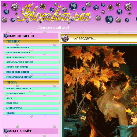
Литературный клуб
ГЛАВНОЕ МЕНЮ
Благодать...
ПОЭЗИЯ
ЛЮБОВНАЯ ЛИРИКА
ПЕЙЗАЖНАЯ ЛИРИКА
БОЖЕСТВЕННЫЕ СТИХИ
ФИЛОСОФСКАЯ ЛИРИКА
СТИХИ ДЛЯ ДЕТЕЙ
ИРОНИЧНЫЕ СТИХИ
ГРАЖДАНСКАЯ ЛИРИКА
ПРОЗА
ВОСПИТАНИЕ ЧУВСТВ
ПУБЛИЦИСТИКА
ЭССЕ
НОВЕЛЛЫ
МИНИАТЮРЫ
СКАЗКИ
ВХОД НА САЙТ