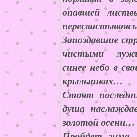
опавшей листвы
пересвистываясь
Запоздавшие ст
чистыми луж
синее небо в св
крылышках…
Стоят последни
душа наслаждае
золотой осени
Пройдет зима, 