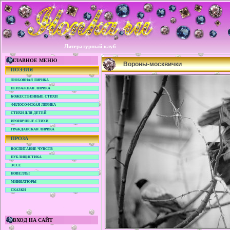
Литературный клуб
ГЛАВНОЕ МЕНЮ
Вороны-москвички
ПОЭЗИЯ
ЛЮБОВНАЯ ЛИРИКА
ПЕЙЗАЖНАЯ ЛИРИКА
БОЖЕСТВЕННЫЕ СТИХИ
ФИЛОСОФСКАЯ ЛИРИКА
СТИХИ ДЛЯ ДЕТЕЙ
ИРОНИЧНЫЕ СТИХИ
ГРАЖДАНСКАЯ ЛИРИКА
ПРОЗА
ВОСПИТАНИЕ ЧУВСТВ
ПУБЛИЦИСТИКА
ЭССЕ
НОВЕЛЛЫ
МИНИАТЮРЫ
СКАЗКИ
ВХОД НА САЙТ