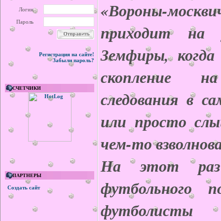
«Вороны-моск
Логин
Пароль
приходит на 
Земфиры, когда
Регистрация на сайте!
Забыли пароль?
скопление 
СЧЕТЧИКИ
следования в с
или просто слы
чем-то взволнов
На этот ра
ПАРТНЕРЫ
футбольного 
Создать сайт
футболист