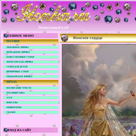
Литературный клуб
ГЛАВНОЕ МЕНЮ
Женское сердце
ПОЭЗИЯ
ЛЮБОВНАЯ ЛИРИКА
ПЕЙЗАЖНАЯ ЛИРИКА
БОЖЕСТВЕННЫЕ СТИХИ
ФИЛОСОФСКАЯ ЛИРИКА
СТИХИ ДЛЯ ДЕТЕЙ
ИРОНИЧНЫЕ СТИХИ
ГРАЖДАНСКАЯ ЛИРИКА
ПРОЗА
ВОСПИТАНИЕ ЧУВСТВ
ПУБЛИЦИСТИКА
ЭССЕ
НОВЕЛЛЫ
МИНИАТЮРЫ
СКАЗКИ
ВХОД НА САЙТ