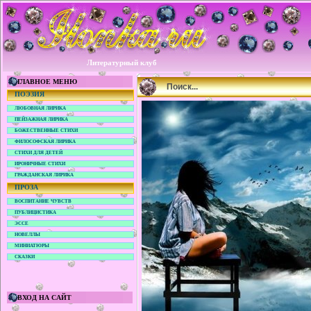
Литературный клуб
ГЛАВНОЕ МЕНЮ
Поиск...
ПОЭЗИЯ
ЛЮБОВНАЯ ЛИРИКА
ПЕЙЗАЖНАЯ ЛИРИКА
БОЖЕСТВЕННЫЕ СТИХИ
ФИЛОСОФСКАЯ ЛИРИКА
СТИХИ ДЛЯ ДЕТЕЙ
ИРОНИЧНЫЕ СТИХИ
ГРАЖДАНСКАЯ ЛИРИКА
ПРОЗА
ВОСПИТАНИЕ ЧУВСТВ
ПУБЛИЦИСТИКА
ЭССЕ
НОВЕЛЛЫ
МИНИАТЮРЫ
СКАЗКИ
ВХОД НА САЙТ