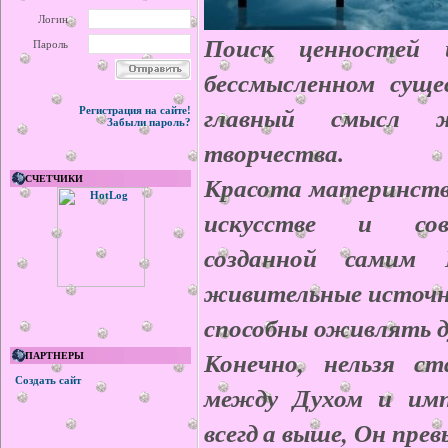
Логин
Поиск ценностей
Пароль
бессмысленном суще
главный смысл ж
Регистрация на сайте!
Забыли пароль?
творчества.
Красота материнства
СЧЕТЧИКИ
искусстве и сов
созданной самим Б
живительные источн
способны оживлять 
Конечно, нельзя ст
ПАРТНЕРЫ
Создать сайт
между Духом и импу
всегд
а выше, Он прев