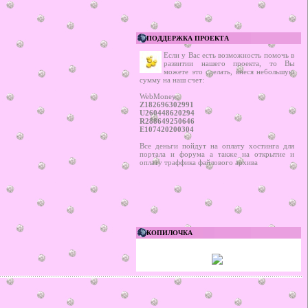
ПОДДЕРЖКА ПРОЕКТА
Если у Вас есть возможность помочь в
развитии нашего проекта, то Вы
можете это сделать, внеся небольшую
сумму на наш счет:
WebMoney:
Z182696302991
U260448620294
R288649250646
E107420200304
Все деньги пойдут на оплату хостинга для
портала и форума а также на открытие и
оплату траффика файлового архива
КОПИЛОЧКА