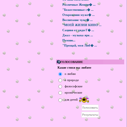
Различные Женщи� ...
"Божественные с� ...
Откровения муже� ...
Воспитание чувс� ...
"МОЕЙ ЖИЗНИ КИНО ...
Сациви от дяди Г� ...
Джаз - музыка ярк ...
Помню...
"Прощай, моя Люб� ...
ГОЛОСОВАНИЕ
Какие стихи вы любите
о любви
о природе
философские
иронические
для детей