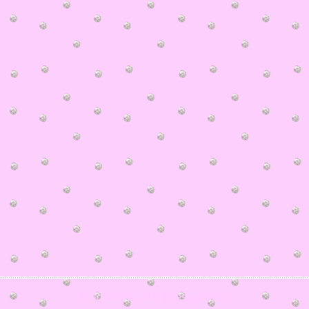
© ilonka.ru 2006 | design by V