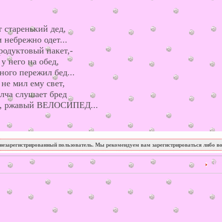
т старенький дед,
и небрежно одет...
родуктовый пакет,-
у него на обед,
ного пережил бед...
не мил ему свет,
олча слушает бред
о, ржавый ВЕЛОСИПЕД...
незарегистрированный пользователь. Мы рекомендуем вам зарегистрироваться либо во
16 