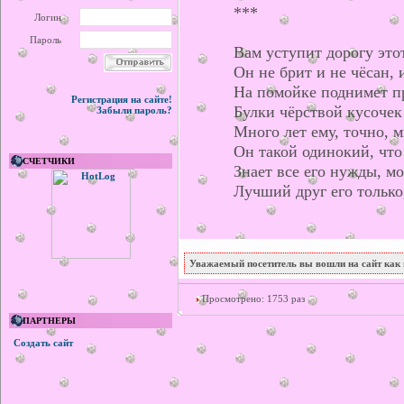
***
Логин
Пароль
Вам уступит дорогу это
Он не брит и не чёсан, 
На помойке поднимет п
Регистрация на сайте!
Булки чёрствой кусочек 
Забыли пароль?
Много лет ему, точно, м
Он такой одинокий, что 
СЧЕТЧИКИ
Знает все его нужды, м
Лучший друг его тольк
Уважаемый посетитель вы вошли на сайт как 
Просмотрено: 1753 раз
ПАРТНЕРЫ
Создать сайт