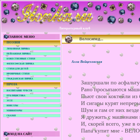
Литературный клуб
ГЛАВНОЕ МЕНЮ
Велосипед...
ПОЭЗИЯ
ЛЮБОВНАЯ ЛИРИКА
ПЕЙЗАЖНАЯ ЛИРИКА
БОЖЕСТВЕННЫЕ СТИХИ
Алла Войцеховская
ФИЛОСОФСКАЯ ЛИРИКА
СТИХИ ДЛЯ ДЕТЕЙ
ИРОНИЧНЫЕ СТИХИ
ГРАЖДАНСКАЯ ЛИРИКА
Зашуршали по асфальту
ПРОЗА
Рано просыпаются маш
ВОСПИТАНИЕ ЧУВСТВ
Пьют свои коктейли из 
ПУБЛИЦИСТИКА
ЭССЕ
И сигары курят непрер
НОВЕЛЛЫ
Шум и гам от них везде
МИНИАТЮРЫ
Я дружить с машинами 
СКАЗКИ
И, скорей всего, уже в о
Папа купит мне - ВЕЛ
ВХОД НА САЙТ