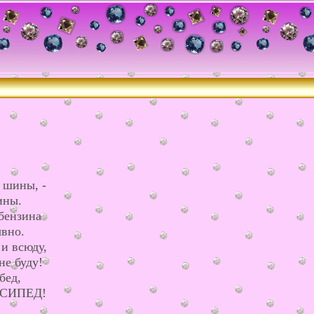
 шины, -
ины.
бензина
ывно.
 и всюду,
не буду!
бед,
ОСИПЕД!