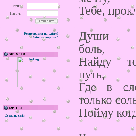
Тебе, прок
Логин
Пароль
Души пр
Регистрация на сайте!
Забыли пароль?
боль,
СЧЕТЧИКИ
Найду т
путь,
Где в сл
только соль
Пойму когд
ПАРТНЕРЫ
Создать сайт