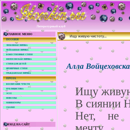
Литературный клуб
ГЛАВНОЕ МЕНЮ
Ищу живую чистоту...
ПОЭЗИЯ
ЛЮБОВНАЯ ЛИРИКА
ПЕЙЗАЖНАЯ ЛИРИКА
БОЖЕСТВЕННЫЕ СТИХИ
ФИЛОСОФСКАЯ ЛИРИКА
Алла Войцеховск
СТИХИ ДЛЯ ДЕТЕЙ
ИРОНИЧНЫЕ СТИХИ
ГРАЖДАНСКАЯ ЛИРИКА
ПРОЗА
ВОСПИТАНИЕ ЧУВСТВ
Ищу живую
ПУБЛИЦИСТИКА
ЭССЕ
НОВЕЛЛЫ
В сиянии Н
МИНИАТЮРЫ
СКАЗКИ
Нет, не
мечту,
ВХОД НА САЙТ