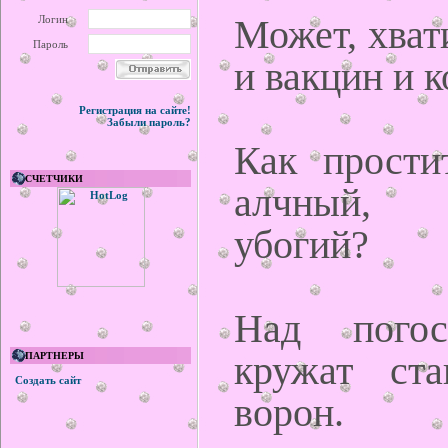
Может, хват
Логин
Пароль
и вакцин и 
Регистрация на сайте!
Забыли пароль?
Как простит
СЧЕТЧИКИ
алчный, 
убогий?
Над погос
кружат ста
ПАРТНЕРЫ
Создать сайт
ворон.