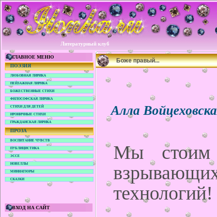
Литературный клуб
ГЛАВНОЕ МЕНЮ
Боже правый...
ПОЭЗИЯ
ЛЮБОВНАЯ ЛИРИКА
ПЕЙЗАЖНАЯ ЛИРИКА
БОЖЕСТВЕННЫЕ СТИХИ
ФИЛОСОФСКАЯ ЛИРИКА
Алла Войцеховск
СТИХИ ДЛЯ ДЕТЕЙ
ИРОНИЧНЫЕ СТИХИ
ГРАЖДАНСКАЯ ЛИРИКА
ПРОЗА
ВОСПИТАНИЕ ЧУВСТВ
Мы стоим 
ПУБЛИЦИСТИКА
ЭССЕ
НОВЕЛЛЫ
взрывающ
МИНИАТЮРЫ
СКАЗКИ
технологий!
ВХОД НА САЙТ