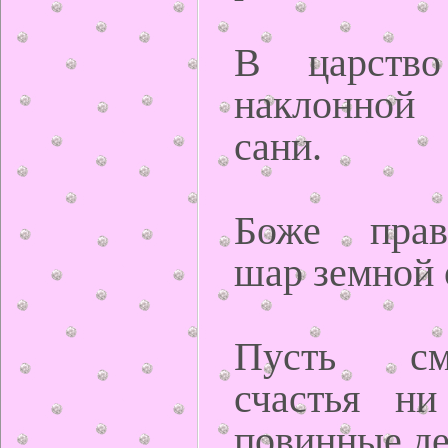
В царств
наклонной
сани.
Боже прав
шар земной 
Пусть см
счастья н
повинные де