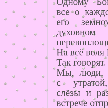
Одному Бог
все о каждо
его земн
духовном
перевоплощ
На всё воля
Так говорят.
Мы, люди, 
с утратой
слёзы и ра
встрече отп