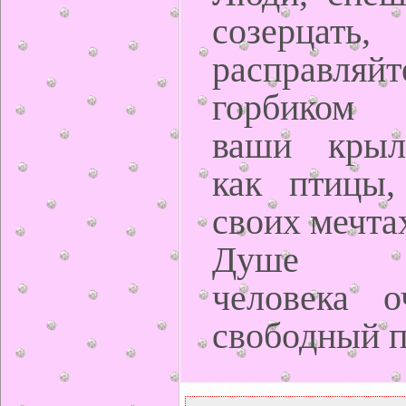
созерцать
расправляйт
горбиком 
ваши крыль
как птицы,
своих мечтах
Душе ж
человека о
свободный по