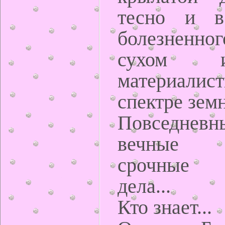
тесно и в
болезненно
сухом 
материалис
спектре зем
Повседневн
вечные п
срочные н
дела...
Кто знает...