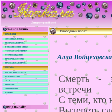
Литературный клуб
ГЛАВНОЕ МЕНЮ
Свободный полёт...
ПОЭЗИЯ
ЛЮБОВНАЯ ЛИРИКА
ПЕЙЗАЖНАЯ ЛИРИКА
БОЖЕСТВЕННЫЕ СТИХИ
ФИЛОСОФСКАЯ ЛИРИКА
Алла Войцеховск
СТИХИ ДЛЯ ДЕТЕЙ
ИРОНИЧНЫЕ СТИХИ
ГРАЖДАНСКАЯ ЛИРИКА
ПРОЗА
ВОСПИТАНИЕ ЧУВСТВ
Смерть - э
ПУБЛИЦИСТИКА
ЭССЕ
НОВЕЛЛЫ
встречи
МИНИАТЮРЫ
СКАЗКИ
С теми, кто 
Вытереть сл
ВХОД НА САЙТ