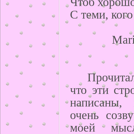
Чтоб хорошо
С теми, ког
Marina 
Прочитала
что эти стр
написаны, 
очень созв
моей мыс