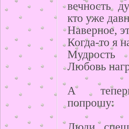
вечность д
кто уже давн
Наверное, э
Когда-то я н
Мудрость
Любовь нагр
А тепер
попрошу:
Люди, спеш