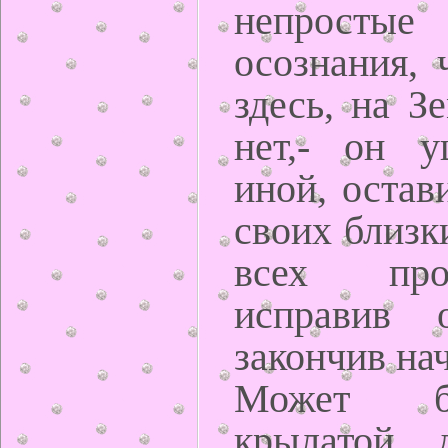
непрос
осознания, 
здесь, на З
нет,- он 
иной, остави
своих близк
всех про
исправив 
закончив нач
Может б
крылатой 