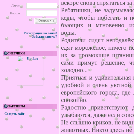
вскоре снова спрятаться за 
Логин
Ребятишки, не задумывая
Пароль
кеды, чтобы побегать и п
бьющих и мгновенно ис
воды.
Регистрация на сайте!
Забыли пароль?
Родители сидят неподалёк
едят мороженое, ничего н
их за промокшие штанишк
СЧЕТЧИКИ
сами примут решение, ч
холодно...
Приятная и удивительная 
удобной и очень уютной 
европейского города, где
спокойно.
Радостно приветствуют 
ПАРТНЕРЫ
улыбаются, даже если совс
Создать сайт
Не слышно криков, не вид
животных. Никто здесь не к