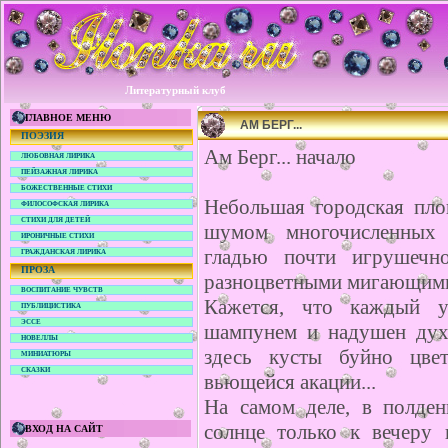
Литературный клуб
ГЛАВНОЕ МЕНЮ
АМ БЕРГ...
ПОЭЗИЯ
Ам Берг... начало
ЛЮБОВНАЯ ЛИРИКА
ПЕЙЗАЖНАЯ ЛИРИКА
БОЖЕСТВЕННЫЕ СТИХИ
Небольшая городская пло
ФИЛОСОФСКАЯ ЛИРИКА
СТИХИ ДЛЯ ДЕТЕЙ
шумом многочисленных 
ИРОНИЧНЫЕ СТИХИ
гладью почти игрушечно
ГРАЖДАНСКАЯ ЛИРИКА
ПРОЗА
разноцветными мигающими
ВОСПИТАНИЕ ЧУВСТВ
Кажется, что каждый у
ПУБЛИЦИСТИКА
ЭССЕ
шампунем и надушен духа
НОВЕЛЛЫ
здесь кусты буйно цве
МИНИАТЮРЫ
СКАЗКИ
вьющейся акации...
На самом деле, в полде
солнце только к вечеру 
ВХОД НА САЙТ