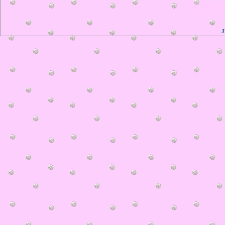
© ilonka.
J