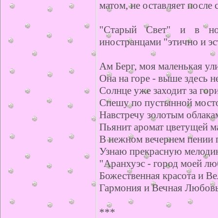
матом, не оставляет после 
"Старый Свет" и в но
иностранцами "этично и эс
Ам Берг, моя маленькая ули
Она на горе - выше здесь не
Солнце уже заходит за гори
Спешу по пустынной мост
Навстречу золотым облакам
Пьянит аромат цветущей м
В нежном вечернем пении 
Узнаю прекрасную мелоди
"Аранхуэс - город моей люб
Божественная красота и Ве
Гармония и Вечная Любовь.
***