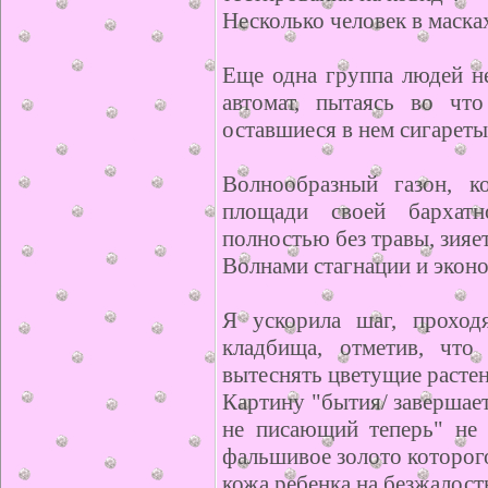
Несколько человек в масках
Еще одна группа людей н
автомат, пытаясь во чт
оставшиеся в нем сигареты
Волнообразный газон, к
площади своей бархатн
полностью без травы, зияет
Волнами стагнации и эконо
Я ускорила шаг, проход
кладбища, отметив, что
вытеснять цветущие растен
Картину "бытия/ завершае
не писающий теперь" не 
фальшивое золото которог
кожа ребенка на безжалост