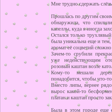
Мне трудно сдержать слёзы
Прошлась по другим свои
обнаружила, что спилил
капеллы, куда я иногда зах
Остался только трухлявый 
была уникальна еще и тем,
аромат её соцветий сложно 
Зачем-то срубили прекра
уже недействующим оте
розовый каштан возле като
Кому-то мешали дерев
понадобится, чтобы что-то
Вместо липы, вернее рядом
вырос какой-то бесформен
платан и каштан просто зак
Была в этом городе еще о