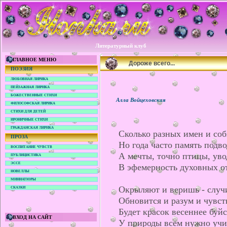
Литературный клуб
ГЛАВНОЕ МЕНЮ
Дороже всего...
ПОЭЗИЯ
ЛЮБОВНАЯ ЛИРИКА
ПЕЙЗАЖНАЯ ЛИРИКА
БОЖЕСТВЕННЫЕ СТИХИ
Алла Войцеховская
ФИЛОСОФСКАЯ ЛИРИКА
СТИХИ ДЛЯ ДЕТЕЙ
ИРОНИЧНЫЕ СТИХИ
ГРАЖДАНСКАЯ ЛИРИКА
Сколько разных имен и со
ПРОЗА
Но года часто память подвод
ВОСПИТАНИЕ ЧУВСТВ
А мечты, точно птицы, уво
ПУБЛИЦИСТИКА
ЭССЕ
В эфемерность духовных о
НОВЕЛЛЫ
МИНИАТЮРЫ
Окрыляют и веришь - случи
СКАЗКИ
Обновится и разум и чувст
Будет красок весеннее буйс
ВХОД НА САЙТ
У природы всем нужно учи