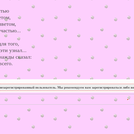
стью
етом,
иветом,
частью...
для того,
ти узнал...
нажды сказал:
всего.
незарегистрированный пользователь. Мы рекомендуем вам зарегистрироваться либо во
6 