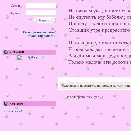
Логин
Не наукам уже, просто сча
Пароль
Не спугнуть эту бабочку, л
И пчелу... залетевших с пр
Ставших утра прекрасного 
Регистрация на сайте!
Забыли пароль?
И, наверное, стоит писать 
Чтобы каждый про мелочи э
СЧЕТЧИКИ
А любимый мой дед так од
Только мелочи эти дороже 
Уважаемый посетитель вы вошли на сайт как 
Просмотрено: 7634 раз
ПАРТНЕРЫ
Создать сайт