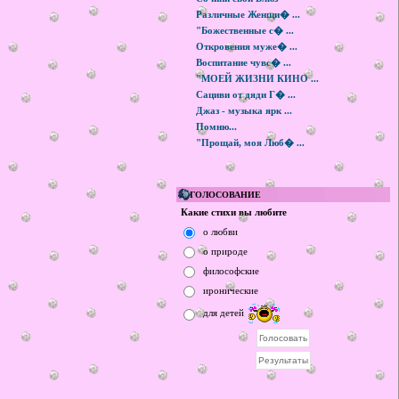
Различные Женщи� ...
"Божественные с� ...
Откровения муже� ...
Воспитание чувс� ...
"МОЕЙ ЖИЗНИ КИНО ...
Сациви от дяди Г� ...
Джаз - музыка ярк ...
Помню...
"Прощай, моя Люб� ...
ГОЛОСОВАНИЕ
Какие стихи вы любите
о любви
о природе
философские
иронические
для детей