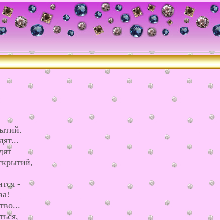
бытий.
ят...
дят
ткрытий,
тся -
ва!
тво...
ться,