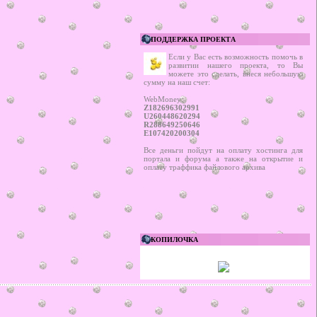
ПОДДЕРЖКА ПРОЕКТА
Если у Вас есть возможность помочь в
развитии нашего проекта, то Вы
можете это сделать, внеся небольшую
сумму на наш счет:
WebMoney:
Z182696302991
U260448620294
R288649250646
E107420200304
Все деньги пойдут на оплату хостинга для
портала и форума а также на открытие и
оплату траффика файлового архива
КОПИЛОЧКА