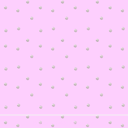
© ilonka.ru 2006 | design by V