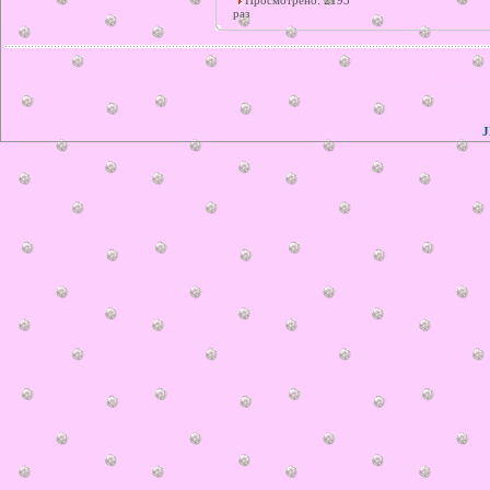
Просмотрено: 2193
раз
© ilonka.
J