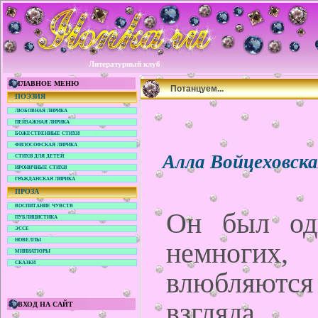
Литературный клуб
ГЛАВНОЕ МЕНЮ
Потанцуем...
ПОЭЗИЯ
ЛЮБОВНАЯ ЛИРИКА
ПЕЙЗАЖНАЯ ЛИРИКА
БОЖЕСТВЕННЫЕ СТИХИ
ФИЛОСОФСКАЯ ЛИРИКА
Алла Войцеховск
СТИХИ ДЛЯ ДЕТЕЙ
ИРОНИЧНЫЕ СТИХИ
ГРАЖДАНСКАЯ ЛИРИКА
ПРОЗА
ВОСПИТАНИЕ ЧУВСТВ
Он был од
ПУБЛИЦИСТИКА
ЭССЕ
немногих,
НОВЕЛЛЫ
МИНИАТЮРЫ
СКАЗКИ
влюбляются
взгляда.
ВХОД НА САЙТ