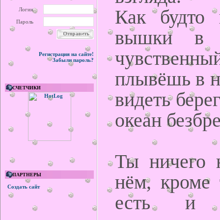
Как будто 
Логин
Пароль
вышки в н
чувственн
Регистрация на сайте!
Забыли пароль?
плывёшь в н
СЧЕТЧИКИ
видеть берег
океан безбр
Ты ничего 
нём, кроме 
ПАРТНЕРЫ
Создать сайт
есть и 