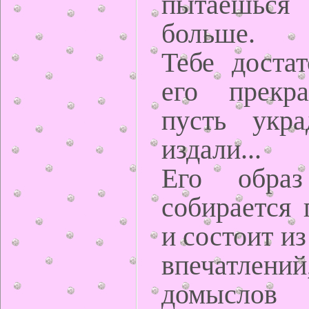
пытаешьс
больше.
Тебе достат
его прекра
пусть укра
издали...
Его обра
собирается 
и состоит и
впечатлений
домыс