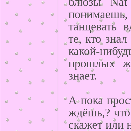
блюзы Nat 
понимаешь
танцевать в
те, кто знал
какой-нибу
прошлых жи
знает.
А пока прос
ждёшь,? что
скажет или 