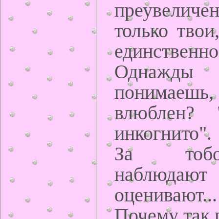
преувеличе
только твои
единственно
Однаж
понимае
влюблен? 
инкогнито".
За тоб
наблю
оценивают...
Почему так 