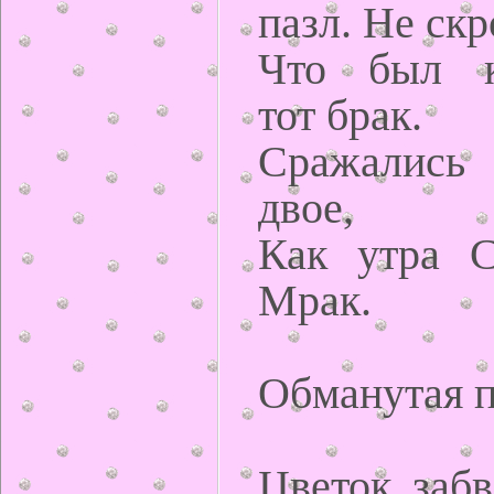
пазл. Не ск
Что был к
тот брак.
Сражались 
двое,
Как утра С
Мрак.
Обманутая п
Цветок забв