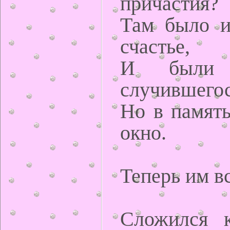
причастия?
Там было и
счастье,
И были 
случившегос
Но в память
окно.
Теперь им вс
Сложился к