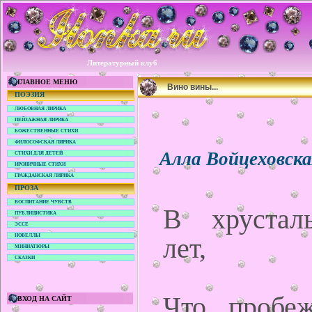
Литературный клуб
ГЛАВНОЕ МЕНЮ
Вино вины...
ПОЭЗИЯ
ЛЮБОВНАЯ ЛИРИКА
ПЕЙЗАЖНАЯ ЛИРИКА
БОЖЕСТВЕННЫЕ СТИХИ
ФИЛОСОФСКАЯ ЛИРИКА
Алла Войцеховск
СТИХИ ДЛЯ ДЕТЕЙ
ИРОНИЧНЫЕ СТИХИ
ГРАЖДАНСКАЯ ЛИРИКА
ПРОЗА
ВОСПИТАНИЕ ЧУВСТВ
В хрустал
ПУБЛИЦИСТИКА
ЭССЕ
НОВЕЛЛЫ
лет,
МИНИАТЮРЫ
СКАЗКИ
Что пробеж
ВХОД НА САЙТ