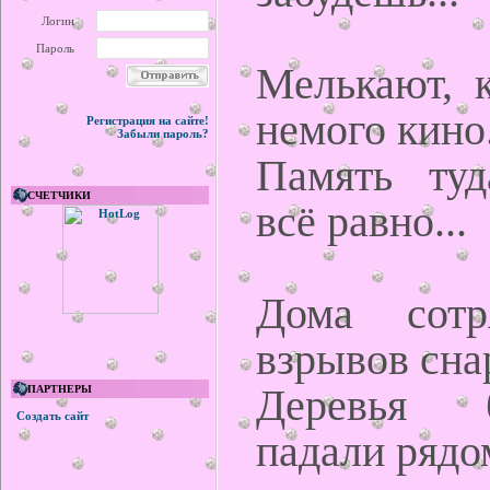
Логин
Пароль
Мелькают, к
немого кино.
Регистрация на сайте!
Забыли пароль?
Память туд
СЧЕТЧИКИ
всё равно...
Дома сотр
взрывов снар
Деревья б
ПАРТНЕРЫ
Создать сайт
падали рядом