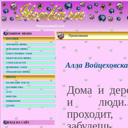
Литературный клуб
ГЛАВНОЕ МЕНЮ
Проклинаю
ПОЭЗИЯ
ЛЮБОВНАЯ ЛИРИКА
ПЕЙЗАЖНАЯ ЛИРИКА
БОЖЕСТВЕННЫЕ СТИХИ
ФИЛОСОФСКАЯ ЛИРИКА
Алла Войцеховск
СТИХИ ДЛЯ ДЕТЕЙ
ИРОНИЧНЫЕ СТИХИ
ГРАЖДАНСКАЯ ЛИРИКА
ПРОЗА
ВОСПИТАНИЕ ЧУВСТВ
Дома и дере
ПУБЛИЦИСТИКА
ЭССЕ
НОВЕЛЛЫ
и люди.
МИНИАТЮРЫ
СКАЗКИ
проходи
забудешь...
ВХОД НА САЙТ