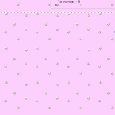
Просмотрено: 488
раз
© ilonka.
J