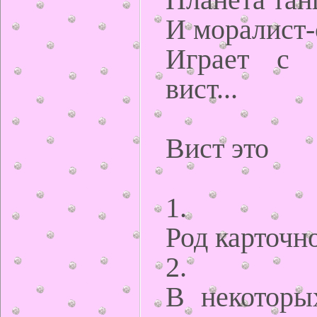
Планета танц
И моралист-
Играет с 
вист...
Вист это
1.
Род карточн
2.
В некоторы