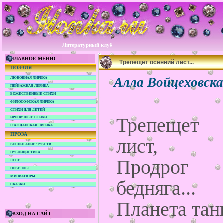
Литературный клуб
ГЛАВНОЕ МЕНЮ
Трепещет осенний лист...
ПОЭЗИЯ
Алла Войцеховск
ЛЮБОВНАЯ ЛИРИКА
ПЕЙЗАЖНАЯ ЛИРИКА
БОЖЕСТВЕННЫЕ СТИХИ
ФИЛОСОФСКАЯ ЛИРИКА
СТИХИ ДЛЯ ДЕТЕЙ
Трепещет
ИРОНИЧНЫЕ СТИХИ
ГРАЖДАНСКАЯ ЛИРИКА
ПРОЗА
лист,
ВОСПИТАНИЕ ЧУВСТВ
ПУБЛИЦИСТИКА
Продрог 
ЭССЕ
НОВЕЛЛЫ
МИНИАТЮРЫ
бедняга...
СКАЗКИ
Планета тан
ВХОД НА САЙТ