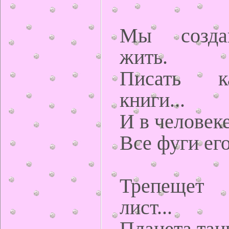
Мы созда
жить.
Писать к
книги...
И в человек
Все фуги его
Трепещет
лист...