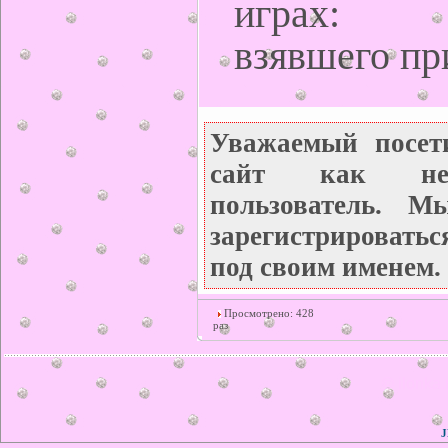
играх: иг
взявшего пр
Уважаемый посет
сайт как неза
пользователь. М
зарегистрироватьс
под своим именем.
Просмотрено: 428
раз
© ilonka.
J