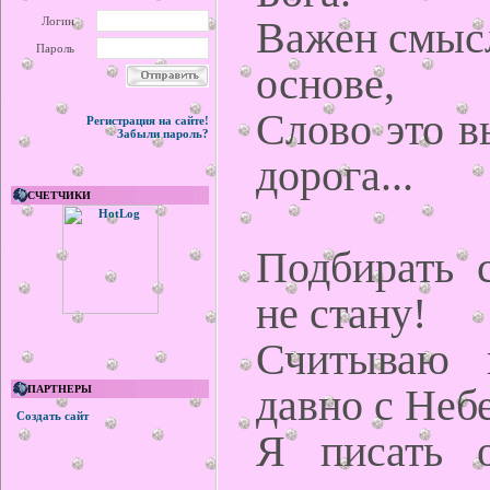
Важен смысл
Логин
Пароль
основе,
Слово это в
Регистрация на сайте!
Забыли пароль?
дорога...
СЧЕТЧИКИ
Подбирать с
не стану!
Считываю 
давно с Небе
ПАРТНЕРЫ
Создать сайт
Я писать 