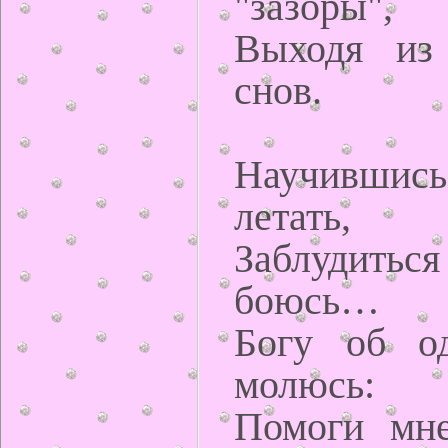
"зазоры",
Выходя из 
снов.
Научившись
летать,
Заблудитьс
боюсь…
Богу об од
молюсь:
Помоги мне