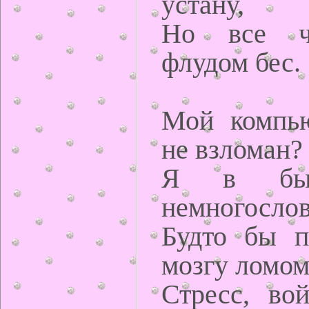
устану,
Но все ч
флудом бес.
Мой компью
не взломан?
Я в быт
немногослов
Будто бы п
мозгу ломо
Стресс, вой