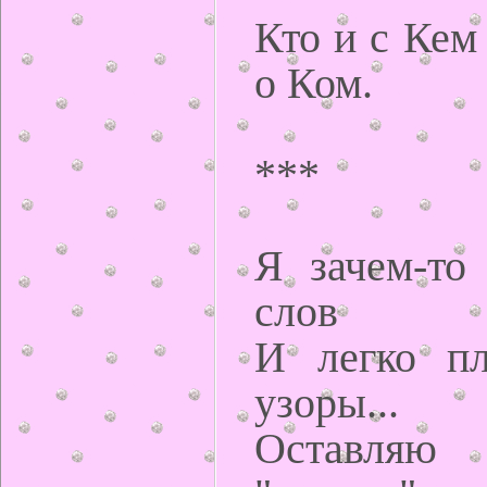
Кто и с Кем
о Ком.
***
Я зачем-то
слов
И легко пл
узоры...
Оставляю