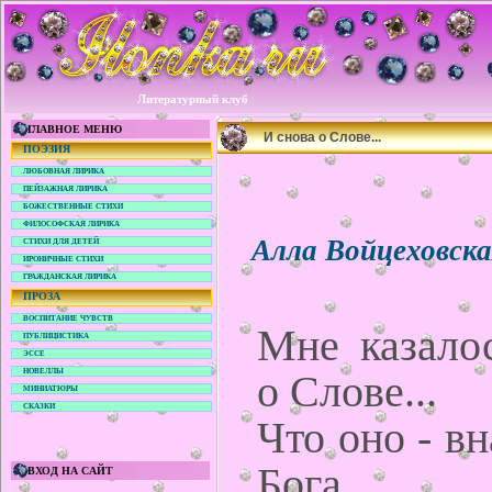
Литературный клуб
ГЛАВНОЕ МЕНЮ
И снова о Слове...
ПОЭЗИЯ
ЛЮБОВНАЯ ЛИРИКА
ПЕЙЗАЖНАЯ ЛИРИКА
БОЖЕСТВЕННЫЕ СТИХИ
ФИЛОСОФСКАЯ ЛИРИКА
Алла Войцеховск
СТИХИ ДЛЯ ДЕТЕЙ
ИРОНИЧНЫЕ СТИХИ
ГРАЖДАНСКАЯ ЛИРИКА
ПРОЗА
ВОСПИТАНИЕ ЧУВСТВ
Мне казалос
ПУБЛИЦИСТИКА
ЭССЕ
НОВЕЛЛЫ
о Слове...
МИНИАТЮРЫ
СКАЗКИ
Что оно - вн
Бога.
ВХОД НА САЙТ