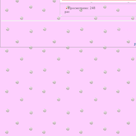
Просмотрено: 248
раз
© ilonka.
J