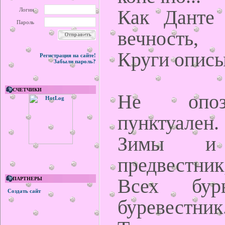
Как Данте 
Логин
Пароль
вечность,
Круги описыв
Регистрация на сайте!
Забыли пароль?
СЧЕТЧИКИ
Не опоз
пунктуален.
Зимы и 
предвестник
Всех бур
ПАРТНЕРЫ
Создать сайт
буревестник