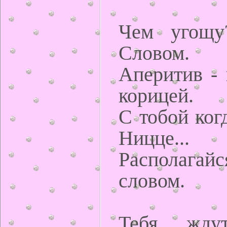
Чем угощу
Словом.
Аперитив - 
корицей.
С тобой когд
Ницце...
Располага
словом.
Тебя ждут