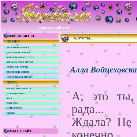
Литературный клуб
ГЛАВНОЕ МЕНЮ
А, это ты...
ПОЭЗИЯ
ЛЮБОВНАЯ ЛИРИКА
ПЕЙЗАЖНАЯ ЛИРИКА
БОЖЕСТВЕННЫЕ СТИХИ
ФИЛОСОФСКАЯ ЛИРИКА
Алла Войцеховск
СТИХИ ДЛЯ ДЕТЕЙ
ИРОНИЧНЫЕ СТИХИ
ГРАЖДАНСКАЯ ЛИРИКА
ПРОЗА
ВОСПИТАНИЕ ЧУВСТВ
А, это ты,
ПУБЛИЦИСТИКА
ЭССЕ
НОВЕЛЛЫ
рада...
МИНИАТЮРЫ
СКАЗКИ
Ждала? Не с
конечно...
ВХОД НА САЙТ