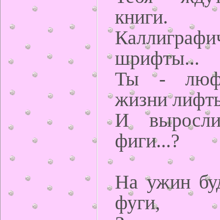
книги.
Каллиграфи
шрифты...
Ты - люфт
жизни лифт
И выросли
фиги...?
На ужин бу
фуги,