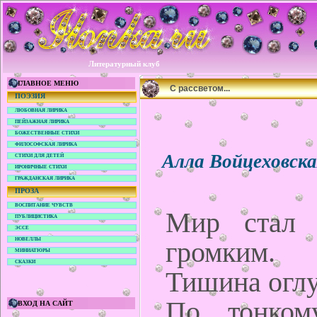
Литературный клуб
ГЛАВНОЕ МЕНЮ
С рассветом...
ПОЭЗИЯ
ЛЮБОВНАЯ ЛИРИКА
ПЕЙЗАЖНАЯ ЛИРИКА
БОЖЕСТВЕННЫЕ СТИХИ
ФИЛОСОФСКАЯ ЛИРИКА
Алла Войцеховск
СТИХИ ДЛЯ ДЕТЕЙ
ИРОНИЧНЫЕ СТИХИ
ГРАЖДАНСКАЯ ЛИРИКА
ПРОЗА
ВОСПИТАНИЕ ЧУВСТВ
Мир стал 
ПУБЛИЦИСТИКА
ЭССЕ
НОВЕЛЛЫ
громким.
МИНИАТЮРЫ
СКАЗКИ
Тишина оглу
По тонком
ВХОД НА САЙТ