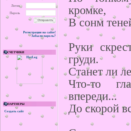
кромке,
Логин
Пароль
В сонм тене
Регистрация на сайте!
Забыли пароль?
Руки скрес
СЧЕТЧИКИ
груди.
Станет ли ле
Что-то гл
впереди...
До скорой в
ПАРТНЕРЫ
Создать сайт