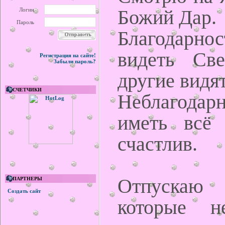
Божий Дар.
Логин
Пароль
Благодарнос
видеть Све
Регистрация на сайте!
Забыли пароль?
другие видят
СЧЕТЧИКИ
Неблагода
иметь всё
счастлив.
Отпуска
ПАРТНЕРЫ
Создать сайт
которые н