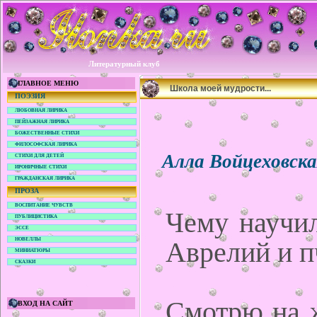
Литературный клуб
ГЛАВНОЕ МЕНЮ
Школа моей мудрости...
ПОЭЗИЯ
ЛЮБОВНАЯ ЛИРИКА
ПЕЙЗАЖНАЯ ЛИРИКА
БОЖЕСТВЕННЫЕ СТИХИ
ФИЛОСОФСКАЯ ЛИРИКА
Алла Войцеховск
СТИХИ ДЛЯ ДЕТЕЙ
ИРОНИЧНЫЕ СТИХИ
ГРАЖДАНСКАЯ ЛИРИКА
ПРОЗА
ВОСПИТАНИЕ ЧУВСТВ
Чему научи
ПУБЛИЦИСТИКА
ЭССЕ
Аврелий и п
НОВЕЛЛЫ
МИНИАТЮРЫ
СКАЗКИ
Смотрю на ж
ВХОД НА САЙТ