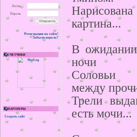
Нарисован
Логин
Пароль
картина...
Регистрация на сайте!
Забыли пароль?
В ожидании
СЧЕТЧИКИ
ночи
Соловьи 
между проч
Трели выда
есть мочи...
ПАРТНЕРЫ
Создать сайт