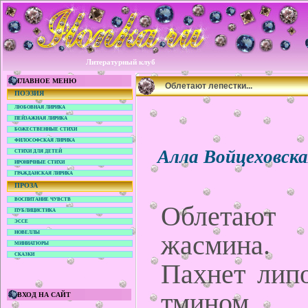
Литературный клуб
ГЛАВНОЕ МЕНЮ
Облетают лепестки...
ПОЭЗИЯ
ЛЮБОВНАЯ ЛИРИКА
ПЕЙЗАЖНАЯ ЛИРИКА
БОЖЕСТВЕННЫЕ СТИХИ
ФИЛОСОФСКАЯ ЛИРИКА
Алла Войцеховск
СТИХИ ДЛЯ ДЕТЕЙ
ИРОНИЧНЫЕ СТИХИ
ГРАЖДАНСКАЯ ЛИРИКА
ПРОЗА
ВОСПИТАНИЕ ЧУВСТВ
Облетают
ПУБЛИЦИСТИКА
ЭССЕ
НОВЕЛЛЫ
жасмина.
МИНИАТЮРЫ
СКАЗКИ
Пахнет липо
тмином.
ВХОД НА САЙТ