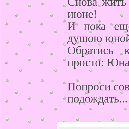
Снова жить 
июне!
И пока ещ
душою юной
Обратись 
просто: Юна
Попроси сов
подождать...